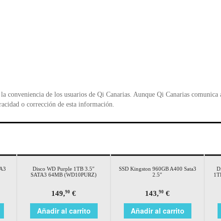
la conveniencia de los usuarios de Qi Canarias. Aunque Qi Canarias comunica al
racidad o corrección de esta información.
TA3
Disco WD Purple 1TB 3.5″
SSD Kingston 960GB A400 Sata3
D
SATA3 64MB (WD10PURZ)
2.5″
1T
149,
€
143,
€
90
90
Añadir al carrito
Añadir al carrito