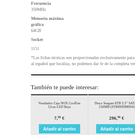
Frecuencia
350MHz
Memoria máxima
gráfica
64GB
Socket
1151
*Las fichas técnicas son proporcionadas exclusivamente para 
al español que localiza, no podemos dar fe de la completa ve
También te puede interesar:
Ventilador Caja NOX CoolFan
Disco Seagate 8TB 3.5″ SA
12cm LED Rojo
256MB (ST8000DM004)
7,
€
296,
€
90
90
Añadir al carrito
Añadir al carrito