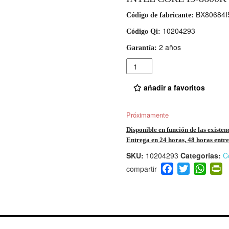
BX80684I
Código de fabricante:
10204293
Código Qi:
2 años
Garantía:
Cantidad
añadir a favoritos
Próximamente
Disponible en función de las existen
Entrega en 24 horas, 48 horas entre 
SKU:
10204293
Categorías:
C
F
T
W
P
a
wi
h
i
c
tt
at
t
e
er
s
ri
b
A
e
o
p
n