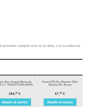
 proveedor cualquier error en los datos, o en la traducción
isco Duro Seagate Barracuda
Fuente ATX Nox Hummer 650w
B 2.5″ SATA(ST1000LM048)
Modular 80+ Bronze
104,
€
67,
€
90
90
Añadir al carrito
Añadir al carrito