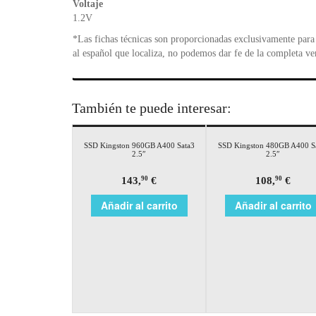
Voltaje
1.2V
*Las fichas técnicas son proporcionadas exclusivamente para 
al español que localiza, no podemos dar fe de la completa ve
También te puede interesar:
SSD Kingston 960GB A400 Sata3
SSD Kingston 480GB A400 S
2.5″
2.5″
143,
€
108,
€
90
90
Añadir al carrito
Añadir al carrito