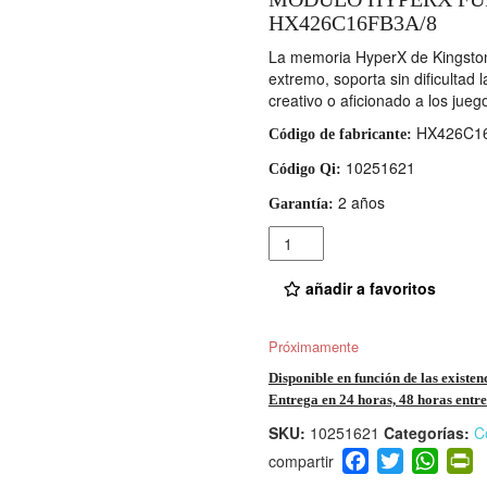
HX426C16FB3A/8
La memoria HyperX de Kingston
extremo, soporta sin dificultad
creativo o aficionado a los jueg
HX426C16
Código de fabricante:
10251621
Código Qi:
2 años
Garantía:
Cantidad
añadir a favoritos
Próximamente
Disponible en función de las existen
Entrega en 24 horas, 48 horas entre 
SKU:
10251621
Categorías:
C
F
T
W
P
a
wi
h
i