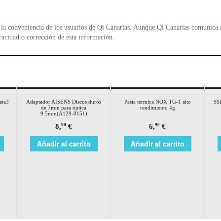
la conveniencia de los usuarios de Qi Canarias. Aunque Qi Canarias comunica al
racidad o corrección de esta información.
ata3
Adaptador AISENS Discos duros
Pasta térmica NOX TG-1 alto
SS
de 7mm para óptica
rendimiento 4g
9.5mm(A129-0151)
8,
€
6,
€
90
90
Añadir al carrito
Añadir al carrito