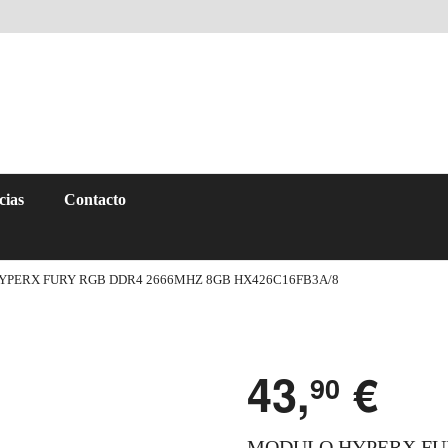
cias
Contacto
PERX FURY RGB DDR4 2666MHZ 8GB HX426C16FB3A/8
43,
€
90
MODULO HYPERX FUR