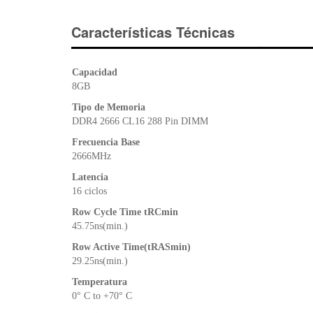
Características Técnicas
Capacidad
8GB
Tipo de Memoria
DDR4 2666 CL16 288 Pin DIMM
Frecuencia Base
2666MHz
Latencia
16 ciclos
Row Cycle Time tRCmin
45.75ns(min.)
Row Active Time(tRASmin)
29.25ns(min.)
Temperatura
0° C to +70° C