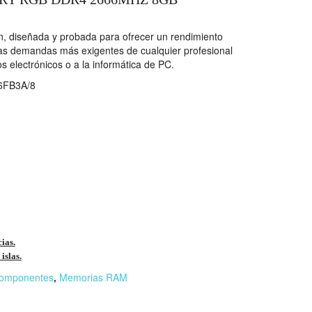
, diseñada y probada para ofrecer un rendimiento
 las demandas más exigentes de cualquier profesional
os electrónicos o a la informática de PC.
FB3A/8
cias.
islas.
omponentes
,
Memorias RAM
r
n