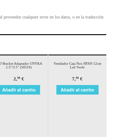
 proveedor cualquier error en los datos, o en la traducción
D Bracket Adaptador UNYKA
Ventilador Caja Nox HFAN 12cm
2.5″/3.5″ (50519)
Led Verde
2,
€
7,
€
90
90
Añadir al carrito
Añadir al carrito