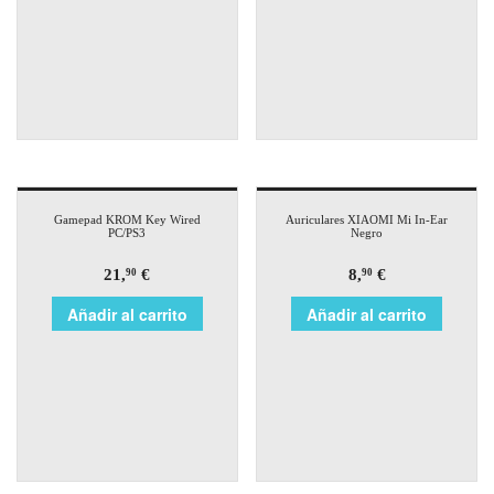
Gamepad KROM Key Wired
Auriculares XIAOMI Mi In-Ear
PC/PS3
Negro
21,
€
8,
€
90
90
Añadir al carrito
Añadir al carrito