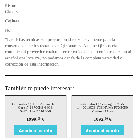
Pistón
Clase 3
Cojines
No
*Las fichas técnicas son proporcionadas exclusivamente para la
conveniencia de los usuarios de Qi Canarias. Aunque Qi Canarias
comunica al proveedor cualquier error en los datos, o en la traducción al
español que localiza, no podemos dar fe de la completa veracidad o
corrección de esta información.
También te puede interesar:
Ordenador Qi Intel Xtreme Teide
Ordenador Qi Gaming 0276 i5-
Core i7-13700KF 64GB
14400 16GB 1TB NVMe RTX5050
SSD1TBm.2 ARC750
Windows 11 Pro
1999,
€
1092,
€
00
90
Añadir al carrito
Añadir al carrito