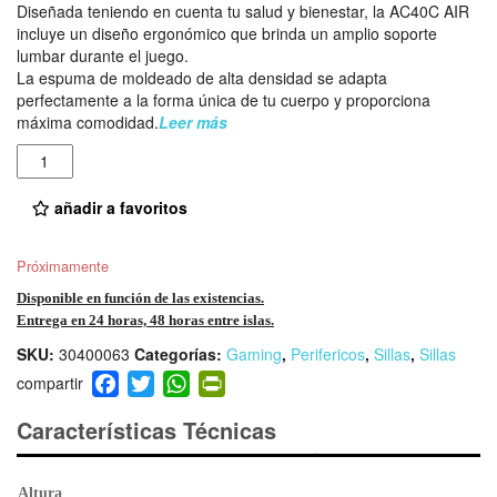
Diseñada teniendo en cuenta tu salud y bienestar, la AC40C AIR
incluye un diseño ergonómico que brinda un amplio soporte
lumbar durante el juego.
La espuma de moldeado de alta densidad se adapta
perfectamente a la forma única de tu cuerpo y proporciona
máxima comodidad.
Leer más
Cantidad
añadir a favoritos
Próximamente
Disponible en función de las existencias.
Entrega en 24 horas, 48 horas entre islas.
SKU:
30400063
Categorías:
Gaming
,
Perifericos
,
Sillas
,
Sillas
F
T
W
Pr
a
wi
h
in
Características Técnicas
c
tt
at
tF
e
er
s
ri
b
A
e
Altura