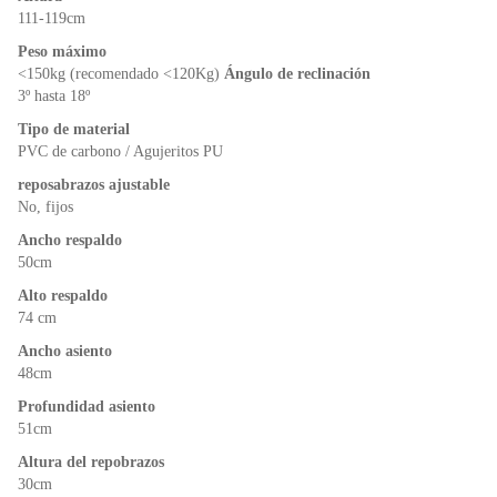
o
p
n
111-119cm
o
p
dl
Peso máximo
k
y
<150kg (recomendado <120Kg)
Ángulo de reclinación
3º hasta 18º
Tipo de material
PVC de carbono / Agujeritos PU
reposabrazos ajustable
No, fijos
Ancho respaldo
50cm
Alto respaldo
74 cm
Ancho asiento
48cm
Profundidad asiento
51cm
Altura del repobrazos
30cm