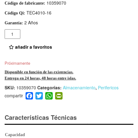
10359070
Código de fabricante:
TEC4010-16
Código Qi:
2 Años
Garantía:
Cantidad
añadir a favoritos
Próximamente
Disponible en función de las existencias.
Entrega en 24 horas, 48 horas entre islas.
SKU:
10359070
Categorías:
Almacenamiento
,
Perifericos
F
T
W
Pr
a
wi
h
in
c
tt
at
tF
e
er
s
ri
Características Técnicas
b
A
e
o
p
n
Capacidad