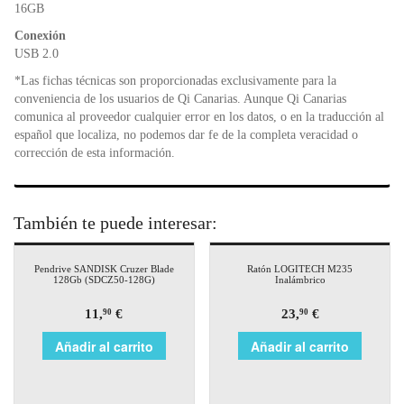
o
p
dl
16GB
k
y
Conexión
USB 2.0
*Las fichas técnicas son proporcionadas exclusivamente para la
conveniencia de los usuarios de Qi Canarias. Aunque Qi Canarias
comunica al proveedor cualquier error en los datos, o en la traducción al
español que localiza, no podemos dar fe de la completa veracidad o
corrección de esta información.
También te puede interesar:
Pendrive SANDISK Cruzer Blade
Ratón LOGITECH M235
128Gb (SDCZ50-128G)
Inalámbrico
11,
€
23,
€
90
90
Añadir al carrito
Añadir al carrito