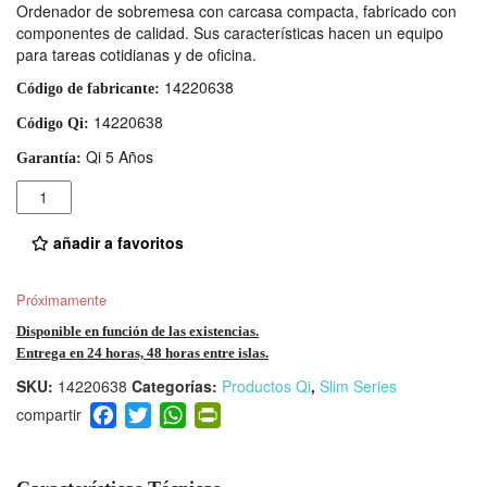
Ordenador de sobremesa con carcasa compacta, fabricado con
componentes de calidad. Sus características hacen un equipo
para tareas cotidianas y de oficina.
14220638
Código de fabricante:
14220638
Código Qi:
Qi 5 Años
Garantía:
Cantidad
añadir a favoritos
Próximamente
Disponible en función de las existencias.
Entrega en 24 horas, 48 horas entre islas.
SKU:
14220638
Categorías:
Productos Qi
,
Slim Series
F
T
W
Pr
a
wi
h
in
c
tt
at
tF