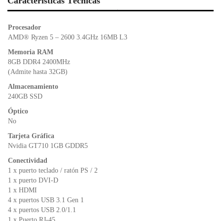
e
er
s
ri
Características Técnicas
b
A
e
o
p
n
Procesador
o
p
dl
AMD® Ryzen 5 – 2600 3.4GHz 16MB L3
k
y
Memoria RAM
8GB DDR4 2400MHz
(Admite hasta 32GB)
Almacenamiento
240GB SSD
Óptico
No
Tarjeta Gráfica
Nvidia GT710 1GB GDDR5
Conectividad
1 x puerto teclado / ratón PS / 2
1 x puerto DVI-D
1 x HDMI
4 x puertos USB 3.1 Gen 1
4 x puertos USB 2.0/1.1
1 x Puerto RJ-45