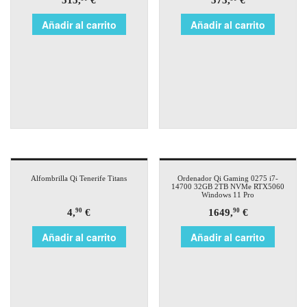
515,
€
573,
€
Añadir al carrito
Añadir al carrito
Alfombrilla Qi Tenerife Titans
Ordenador Qi Gaming 0275 i7-
14700 32GB 2TB NVMe RTX5060
Windows 11 Pro
4,
€
1649,
€
90
90
Añadir al carrito
Añadir al carrito