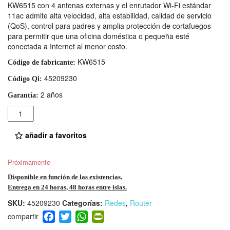
KW6515 con 4 antenas externas y el enrutador Wi-Fi estándar
11ac admite alta velocidad, alta estabilidad, calidad de servicio
(QoS), control para padres y amplia protección de cortafuegos
para permitir que una oficina doméstica o pequeña esté
conectada a Internet al menor costo.
KW6515
Código de fabricante:
45209230
Código Qi:
2 años
Garantía:
Cantidad
añadir a favoritos
Próximamente
Disponible en función de las existencias.
Entrega en 24 horas, 48 horas entre islas.
SKU:
45209230
Categorías:
Redes
,
Router
F
T
W
Pr
a
wi
h
in