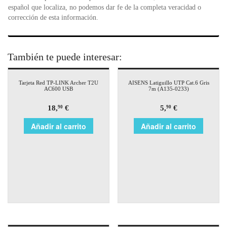
español que localiza, no podemos dar fe de la completa veracidad o
corrección de esta información.
También te puede interesar:
Tarjeta Red TP-LINK Archer T2U
AISENS Latiguillo UTP Cat.6 Gris
AC600 USB
7m (A135-0233)
18,
€
5,
€
90
90
Añadir al carrito
Añadir al carrito