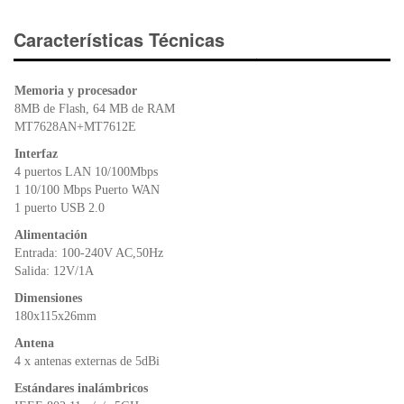
c
tt
at
tF
e
er
s
ri
Características Técnicas
b
A
e
o
p
n
Memoria y procesador
o
p
dl
8MB de Flash, 64 MB de RAM
k
y
MT7628AN+MT7612E
Interfaz
4 puertos LAN 10/100Mbps
1 10/100 Mbps Puerto WAN
1 puerto USB 2.0
Alimentación
Entrada: 100-240V AC,50Hz
Salida: 12V/1A
Dimensiones
180x115x26mm
Antena
4 x antenas externas de 5dBi
Estándares inalámbricos