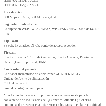
IEEE 802.11ac/n/a 5GHz
IEEE 802.11b/g/n 2.4GHz
Tasa de señal
900 Mbps a 5 GHz, 300 Mbps a 2,4 GHz
Seguridad inalámbrica
Encriptación WEP / WPA / WPA2, WPA-PSK / WPA-PSK2 de 64/128
bits
Tipo Wan
PPPoE, IP estático, DHCP, punto de acceso, repetidor
Firewall
Puerto / Sistema / Filtro de Contenido, Puerto Adelante, Puerto de
Disparo,Control parental, DMZ
Contenido del paquete
Enrutador inalámbrico de doble banda AC1200 KW6515
Unidad de fuente de alimentación
Cable de ethernet
Guía de configuración rápida
*Las fichas técnicas son proporcionadas exclusivamente para la
conveniencia de los usuarios de Qi Canarias. Aunque Qi Canarias
comunica al proveedor cualquier error en los datos, o en la traducción al