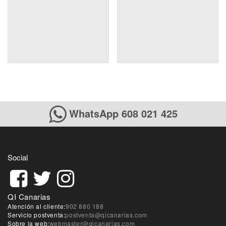
WhatsApp 608 021 425
Social
QI Canarias
Atención al cliente:
902 880 188
Servicio postventa:
postventa@qicanarias.com
Sobre la web:
webmaster@qicanarias.com