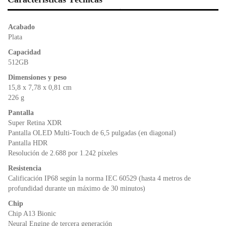
e
er
s
ri
b
A
e
o
p
n
Acabado
o
p
dl
Plata
k
y
Capacidad
512GB
Dimensiones y peso
15,8 x 7,78 x 0,81 cm
226 g
Pantalla
Super Retina XDR
Pantalla OLED Multi‑Touch de 6,5 pulgadas (en diagonal)
Pantalla HDR
Resolución de 2.688 por 1.242 píxeles
Resistencia
Calificación IP68 según la norma IEC 60529 (hasta 4 metros de
profundidad durante un máximo de 30 minutos)
Chip
Chip A13 Bionic
Neural Engine de tercera generación