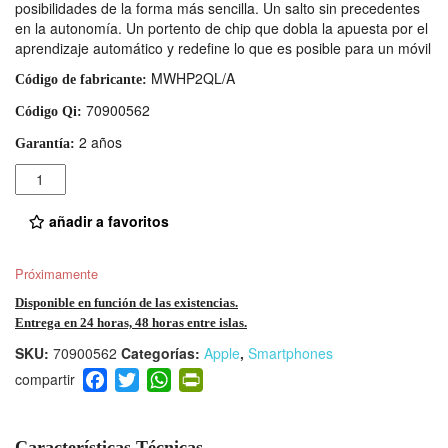
posibilidades de la forma más sencilla. Un salto sin precedentes
en la autonomía. Un portento de chip que dobla la apuesta por el
aprendizaje automático y redefine lo que es posible para un móvil
MWHP2QL/A
Código de fabricante:
70900562
Código Qi:
2 años
Garantía:
Cantidad
añadir a favoritos
Próximamente
Disponible en función de las existencias.
Entrega en 24 horas, 48 horas entre islas.
SKU:
70900562
Categorías:
Apple
,
Smartphones
F
T
W
Pr
a
wi
h
in
c
tt
at
tF
Características Técnicas