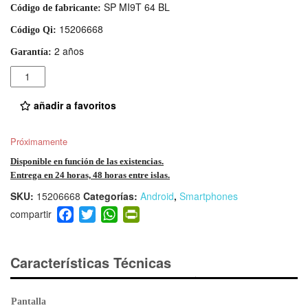
SP MI9T 64 BL
Código de fabricante:
15206668
Código Qi:
2 años
Garantía:
Cantidad
añadir a favoritos
Próximamente
Disponible en función de las existencias.
Entrega en 24 horas, 48 horas entre islas.
SKU:
15206668
Categorías:
Android
,
Smartphones
F
T
W
Pr
a
wi
h
in
c
tt
at
tF
e
er
s
ri
Características Técnicas
b
A
e
o
p
n
Pantalla