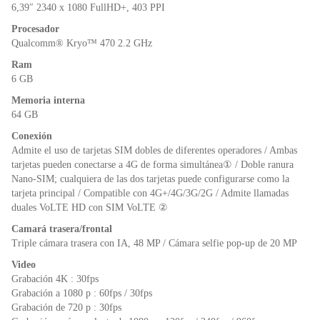
o
p
dl
6,39″ 2340 x 1080 FullHD+, 403 PPI
k
y
Procesador
Qualcomm® Kryo™ 470 2.2 GHz
Ram
6 GB
Memoria interna
64 GB
Conexión
Admite el uso de tarjetas SIM dobles de diferentes operadores / Ambas
tarjetas pueden conectarse a 4G de forma simultánea① / Doble ranura
Nano-SIM; cualquiera de las dos tarjetas puede configurarse como la
tarjeta principal / Compatible con 4G+/4G/3G/2G / Admite llamadas
duales VoLTE HD con SIM VoLTE ②
Camará trasera/frontal
Triple cámara trasera con IA, 48 MP / Cámara selfie pop-up de 20 MP
Video
Grabación 4K : 30fps
Grabación a 1080 p : 60fps / 30fps
Grabación de 720 p : 30fps