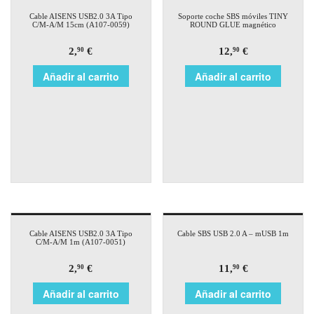
Cable AISENS USB2.0 3A Tipo
Soporte coche SBS móviles TINY
C/M-A/M 15cm (A107-0059)
ROUND GLUE magnético
2,
€
12,
€
90
90
Añadir al carrito
Añadir al carrito
Cable AISENS USB2.0 3A Tipo
Cable SBS USB 2.0 A – mUSB 1m
C/M-A/M 1m (A107-0051)
2,
€
11,
€
90
90
Añadir al carrito
Añadir al carrito