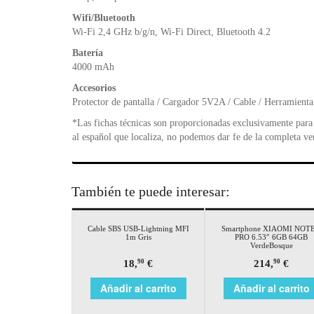
Wifi/Bluetooth
Wi-Fi 2,4 GHz b/g/n, Wi-Fi Direct, Bluetooth 4.2
Batería
4000 mAh
Accesorios
Protector de pantalla / Cargador 5V2A / Cable / Herramienta
*Las fichas técnicas son proporcionadas exclusivamente para 
al español que localiza, no podemos dar fe de la completa ve
También te puede interesar:
Cable SBS USB-Lightning MFI
Smartphone XIAOMI NOTE
1m Gris
PRO 6.53″ 6GB 64GB
VerdeBosque
18,
€
214,
€
90
90
Añadir al carrito
Añadir al carrito