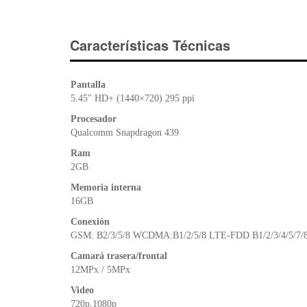
Características Técnicas
Pantalla
5.45″ HD+ (1440×720) 295 ppi
Procesador
Qualcomm Snapdragon 439
Ram
2GB
Memoria interna
16GB
Conexión
GSM: B2/3/5/8 WCDMA:B1/2/5/8 LTE-FDD B1/2/3/4/5/7/
Camará trasera/frontal
12MPx / 5MPx
Video
720p,1080p