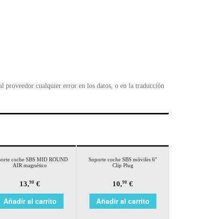
 proveedor cualquier error en los datos, o en la traducción
porte coche SBS MID ROUND
Soporte coche SBS móviles 6″
AIR magnético
Clip Plug
13,
€
10,
€
90
90
Añadir al carrito
Añadir al carrito