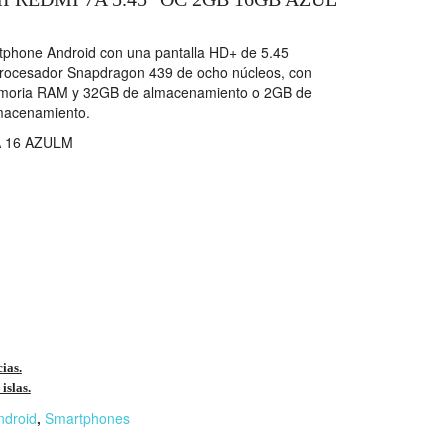
tphone Android con una pantalla HD+ de 5.45
procesador Snapdragon 439 de ocho núcleos, con
emoria RAM y 32GB de almacenamiento o 2GB de
macenamiento.
 16 AZULM
cias.
islas.
ndroid
,
Smartphones
r