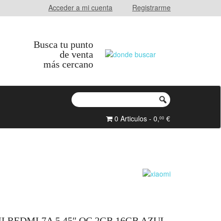
Acceder a mi cuenta
Registrarme
Busca tu punto
de venta
más cercano
0 Articulos - 0,
€
00
REDMI 7A 5.45″ OC 2GB 16GB AZUL