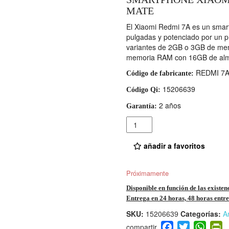
MATE
El Xiaomi Redmi 7A es un smar
pulgadas y potenciado por un 
variantes de 2GB o 3GB de m
memoria RAM con 16GB de al
REDMI 7A
Código de fabricante:
15206639
Código Qi:
2 años
Garantía:
Cantidad
añadir a favoritos
Próximamente
Disponible en función de las existen
Entrega en 24 horas, 48 horas entre 
SKU:
15206639
Categorías:
A
F
T
W
P