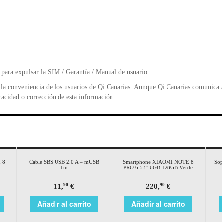
 para expulsar la SIM / Garantía / Manual de usuario
la conveniencia de los usuarios de Qi Canarias. Aunque Qi Canarias comunica al
racidad o corrección de esta información.
 8
Cable SBS USB 2.0 A – mUSB
Smartphone XIAOMI NOTE 8
So
1m
PRO 6.53″ 6GB 128GB Verde
11,
€
220,
€
90
90
Añadir al carrito
Añadir al carrito