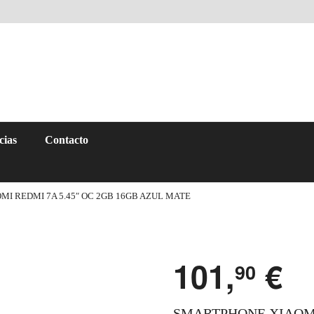
cias
Contacto
I REDMI 7A 5.45″ OC 2GB 16GB AZUL MATE
101,
€
90
SMARTPHONE XIAOMI 