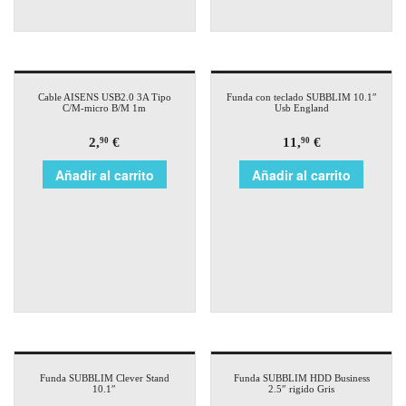
Cable AISENS USB2.0 3A Tipo
Funda con teclado SUBBLIM 10.1″
C/M-micro B/M 1m
Usb England
2,
€
11,
€
90
90
Añadir al carrito
Añadir al carrito
Funda SUBBLIM Clever Stand
Funda SUBBLIM HDD Business
10.1″
2.5″ rigido Gris