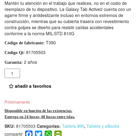
Mantén tu atención en el trabajo que realices, no en el costo de
reemplazo de tu dispositivo. La Galaxy Tab Active2 cuenta con un
agarre firme y antideslizante incluso en entornos extremos de
construcción, mientras que su cubierta trasera con revestimiento
contra golpes se diseñó para resistir caídas accidentales
conforme a la norma MIL-STD 810G
T390
Código de fabricante:
81705503
Código Qi:
2 años
Garantía:
Cantidad
añadir a favoritos
Próximamente
Disponible en función de las existencias.
Entrega en 24 horas, 48 horas entre islas.
SKU:
81705503
Categorías:
Tablets Wifi
,
Tablets y eBooks
F
T
W
Pr