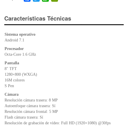
a
wi
h
in
c
tt
at
tF
e
er
s
ri
Características Técnicas
b
A
e
o
p
n
Sistema operativo
o
p
dl
Android 7.1
k
y
Procesador
Octa-Core 1.6 GHz
Pantalla
8″ TFT
1280×800 (WXGA)
16M colores
S Pen
Cámara
Resolución cámara trasera: 8 MP
Autoenfoque cámara trasera: Sí
Resolución cámara frontal: 5 MP
Flash cámara trasera: Sí
Resolución de grabación de vídeo: Full HD (1920×1080) @30fps