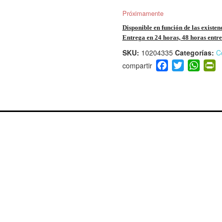
Próximamente
Disponible en función de las existen
Entrega en 24 horas, 48 horas entre 
SKU:
10204335
Categorías:
C
F
T
W
P
a
wi
h
i
c
tt
at
t
e
er
s
ri
b
A
e
o
p
n
o
p
d
k
y