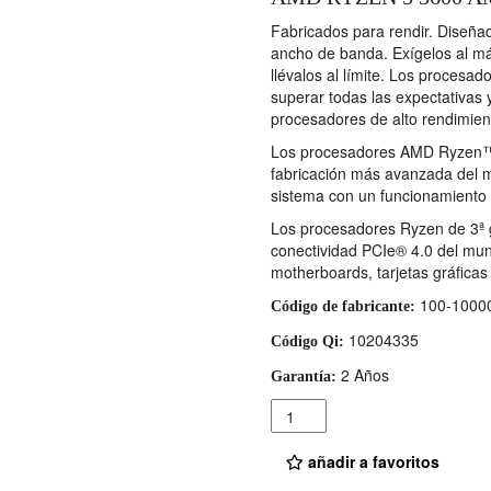
Fabricados para rendir. Diseñ
ancho de banda. Exígelos al má
llévalos al límite. Los proces
superar todas las expectativas
procesadores de alto rendimien
Los procesadores AMD Ryzen™ d
fabricación más avanzada del 
sistema con un funcionamiento 
Los procesadores Ryzen de 3ª g
conectividad PCIe® 4.0 del mun
motherboards, tarjetas gráfic
100-1000
Código de fabricante:
10204335
Código Qi:
2 Años
Garantía:
Cantidad
añadir a favoritos