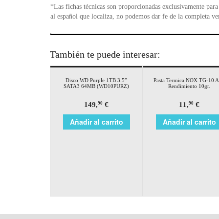
*Las fichas técnicas son proporcionadas exclusivamente para 
al español que localiza, no podemos dar fe de la completa ve
También te puede interesar:
Disco WD Purple 1TB 3.5″
Pasta Termica NOX TG-10 A
SATA3 64MB (WD10PURZ)
Rendimiento 10gr.
149,
€
11,
€
90
90
Añadir al carrito
Añadir al carrito