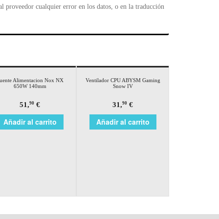
 proveedor cualquier error en los datos, o en la traducción
uente Alimentacion Nox NX
Ventilador CPU ABYSM Gaming
650W 140mm
Snow IV
51,
€
31,
€
90
90
Añadir al carrito
Añadir al carrito