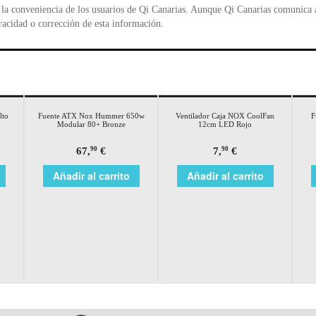
la conveniencia de los usuarios de Qi Canarias. Aunque Qi Canarias comunica al
racidad o corrección de esta información.
lto
Fuente ATX Nox Hummer 650w
Ventilador Caja NOX CoolFan
F
Modular 80+ Bronze
12cm LED Rojo
67,
€
7,
€
90
90
Añadir al carrito
Añadir al carrito