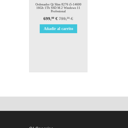
¡Oferta!
Ordenador Qi Slim 8276 i5-14600
16Gb 1Tb SSD M.2 Windows 11
Profesional
699,
€
799,
€
00
00
Añadir al carrito