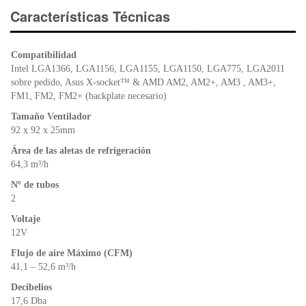
e
er
s
ri
Características Técnicas
b
A
e
o
p
n
Compatibilidad
o
p
dl
Intel LGA1366, LGA1156, LGA1155, LGA1150, LGA775, LGA2011
k
y
sobre pedido, Asus X-socket™ & AMD AM2, AM2+, AM3 , AM3+,
FM1, FM2, FM2+ (backplate necesario)
Tamaño Ventilador
92 x 92 x 25mm
Área de las aletas de refrigeración
64,3 m³/h
Nº de tubos
2
Voltaje
12V
Flujo de aire Máximo (CFM)
41,1 – 52,6 m³/h
Decibelios
17,6 Dba