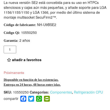
La nueva versión SE2 está concebida para su uso en HTPCs
silenciosos y cajas aún más pequeñas, y añade soporte para LGA
1156/1155/1150 y LGA 1366, por medio del último sistema de
montaje multisocket SecuFirm2™.
NH-U9BSE2
Código de fabricante:
10550250
Código Qi:
2 años
Garantía:
Cantidad
añadir a favoritos
Próximamente
Disponible en función de las existencias.
Entrega en 24 horas, 48 horas entre islas.
SKU:
10550250
Categorías:
Componentes
,
Refrigeración CPU
F
T
W
Pr
a
wi
h
in
c
tt
at
tF