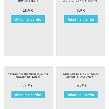
HUMMER H-212
discos duros 2.5″ (A129-0150)
28,
€
3,
€
90
90
Añadir al carrito
Añadir al carrito
Ventilador Cooler Master MasterAir
Disco Seagate 4TB 3.5″ SATA3
MA621P TR4 Edition
256MB (ST4000DM004)
71,
€
193,
€
90
90
Añadir al carrito
Añadir al carrito