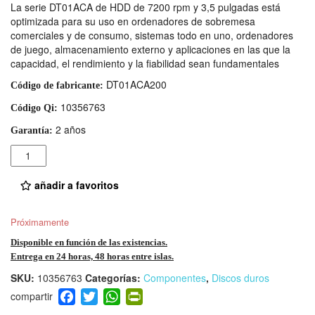
La serie DT01ACA de HDD de 7200 rpm y 3,5 pulgadas está
optimizada para su uso en ordenadores de sobremesa
comerciales y de consumo, sistemas todo en uno, ordenadores
de juego, almacenamiento externo y aplicaciones en las que la
capacidad, el rendimiento y la fiabilidad sean fundamentales
DT01ACA200
Código de fabricante:
10356763
Código Qi:
2 años
Garantía:
Cantidad
añadir a favoritos
Próximamente
Disponible en función de las existencias.
Entrega en 24 horas, 48 horas entre islas.
SKU:
10356763
Categorías:
Componentes
,
Discos duros
F
T
W
Pr
a
wi
h
in