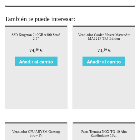
También te puede interesar:
SSD Kingston 240GB A400 Sata3
Ventilador Cooler Master MasterAir
2.5″
MA621P TR4 Edition
74,
€
71,
€
90
90
Añadir al carrito
Añadir al carrito
Ventilador CPU ABYSM Gaming
Pasta Termica NOX TG-10 Alto
Snow IV
Rendimiento 10gr.