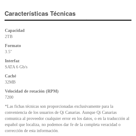
c
tt
at
tF
e
er
s
ri
Características Técnicas
b
A
e
o
p
n
Capacidad
o
p
dl
2TB
k
y
Formato
3.5″
Interfaz
SATA 6 Gb/s
Caché
32MB
Velocidad de rotación (RPM)
7200
*Las fichas técnicas son proporcionadas exclusivamente para la
conveniencia de los usuarios de Qi Canarias. Aunque Qi Canarias
comunica al proveedor cualquier error en los datos, o en la traducción al
español que localiza, no podemos dar fe de la completa veracidad o
corrección de esta información.