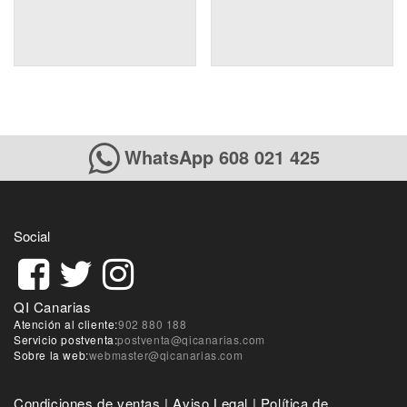
WhatsApp 608 021 425
Social
QI Canarias
Atención al cliente:
902 880 188
Servicio postventa:
postventa@qicanarias.com
Sobre la web:
webmaster@qicanarias.com
Condiciones de ventas
|
Aviso Legal
|
Política de