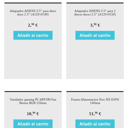
Adaptador AISENS 3.5″ para disco
Adaptador AISENS 3.5″ para 2
duro 2.5″ (A129-0149)
discos duros 2.5″ (A129-0150)
2,
€
3,
€
90
90
Añadir al carrito
Añadir al carrito
Ventilador gaming PC ABYSM Fan
Fuente Alimentacion Nox NX 650W
Breeze RGB 120mm
140mm
10,
€
51,
€
90
90
Añadir al carrito
Añadir al carrito