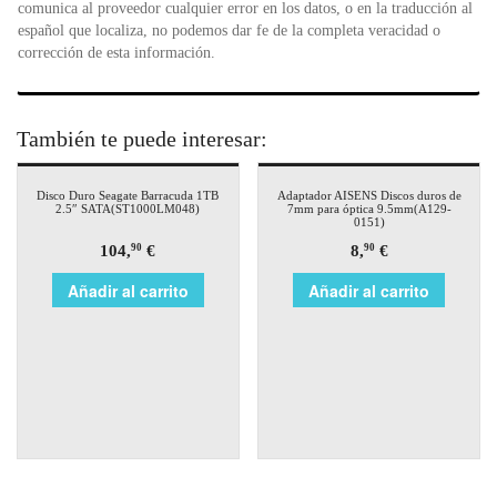
comunica al proveedor cualquier error en los datos, o en la traducción al
español que localiza, no podemos dar fe de la completa veracidad o
corrección de esta información.
También te puede interesar:
Disco Duro Seagate Barracuda 1TB
Adaptador AISENS Discos duros de
2.5″ SATA(ST1000LM048)
7mm para óptica 9.5mm(A129-
0151)
104,
€
8,
€
90
90
Añadir al carrito
Añadir al carrito