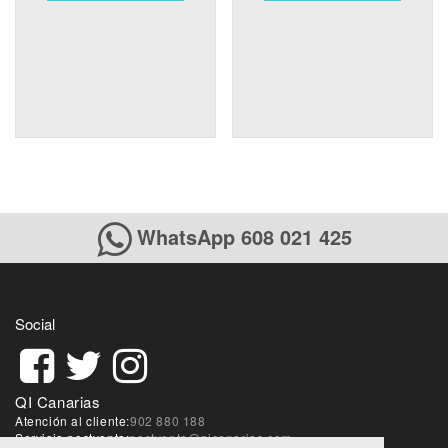
WhatsApp 608 021 425
Social
QI Canarias
Atención al cliente:
902 880 188
Servicio postventa:
postventa@qicanarias.com