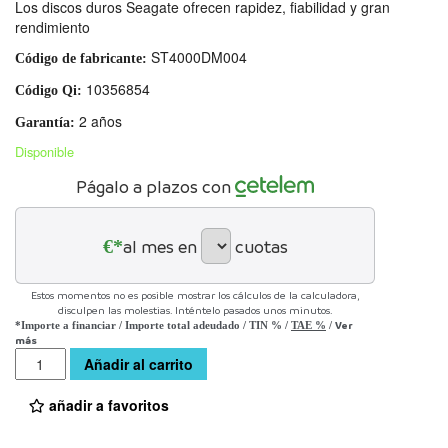
Los discos duros Seagate ofrecen rapidez, fiabilidad y gran
rendimiento
ST4000DM004
Código de fabricante:
10356854
Código Qi:
2 años
Garantía:
Disponible
Págalo a plazos con
€*
al mes en
cuotas
Estos momentos no es posible mostrar los cálculos de la calculadora,
disculpen las molestias. Inténtelo pasados unos minutos.
Ver
*Importe a financiar
/
Importe total adeudado
/
TIN
%
/
TAE
%
/
más
Cantidad
Añadir al carrito
añadir a favoritos