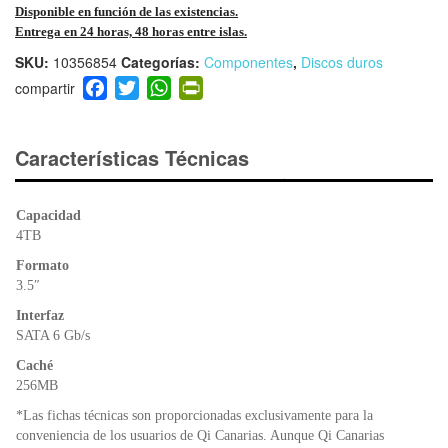
Disponible en función de las existencias.
Entrega en 24 horas, 48 horas entre islas.
SKU:
10356854
Categorías:
Componentes
,
Discos duros
F
T
W
Pr
a
wi
h
in
c
tt
at
tF
e
er
s
ri
Características Técnicas
b
A
e
o
p
n
Capacidad
o
p
dl
4TB
k
y
Formato
3.5″
Interfaz
SATA 6 Gb/s
Caché
256MB
*Las fichas técnicas son proporcionadas exclusivamente para la
conveniencia de los usuarios de Qi Canarias. Aunque Qi Canarias