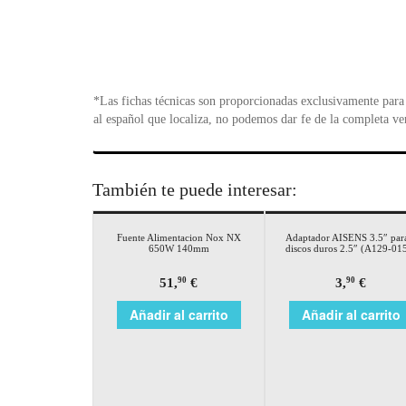
*Las fichas técnicas son proporcionadas exclusivamente para 
al español que localiza, no podemos dar fe de la completa ve
También te puede interesar:
Fuente Alimentacion Nox NX
Adaptador AISENS 3.5″ par
650W 140mm
discos duros 2.5″ (A129-01
51,
€
3,
€
90
90
Añadir al carrito
Añadir al carrito