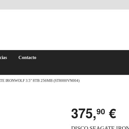
cias
Contacto
TE IRONWOLF 3.5″ 8TB 256MB (ST8000VN004)
375,
€
90
DISCO SEAGATE IRON