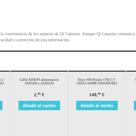
la conveniencia de los usuarios de Qi Canarias. Aunque Qi Canarias comunica al
racidad o corrección de esta información.
a 2
Cable AISENS alimentacion
Disco WD Purple 1TB 3.5″
50)
SATA/M a 2SATA/H
SATA3 64MB (WD10PURZ)
2,
€
149,
€
90
90
Añadir al carrito
Añadir al carrito