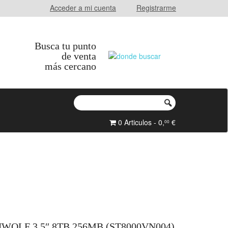
Acceder a mi cuenta
Registrarme
Busca tu punto
de venta
más cercano
0 Articulos - 0,
€
00
WOLF 3.5″ 8TB 256MB (ST8000VN004)