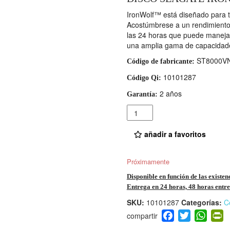
IronWolf™ está diseñado para t
Acostúmbrese a un rendimiento 
las 24 horas que puede manejar
una amplia gama de capacidad
ST8000V
Código de fabricante:
10101287
Código Qi:
2 años
Garantía:
Cantidad
añadir a favoritos
Próximamente
Disponible en función de las existen
Entrega en 24 horas, 48 horas entre 
SKU:
10101287
Categorías:
C
F
T
W
P
a
wi
h
i