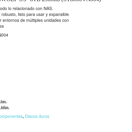
odo lo relacionado con NAS.
robusto, listo para usar y expansible
 entornos de múltiples unidades con
es
N004
cias.
islas.
omponentes
,
Discos duros
r
n