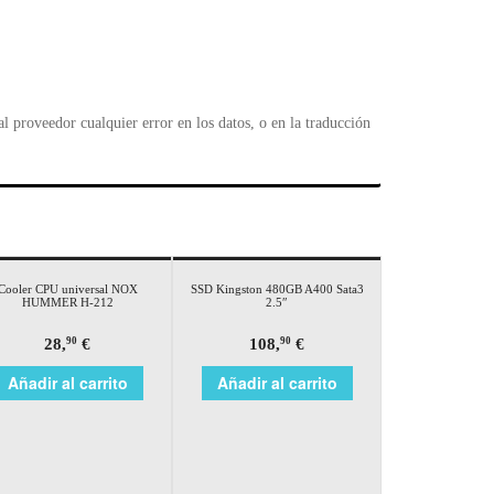
 proveedor cualquier error en los datos, o en la traducción
Cooler CPU universal NOX
SSD Kingston 480GB A400 Sata3
HUMMER H-212
2.5″
28,
€
108,
€
90
90
Añadir al carrito
Añadir al carrito