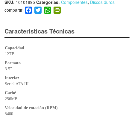
SKU:
10101895
Categorías:
Componentes
,
Discos duros
F
T
W
Pr
a
wi
h
in
c
tt
at
tF
e
er
s
ri
Características Técnicas
b
A
e
o
p
n
Capacidad
o
p
dl
12TB
k
y
Formato
3.5″
Interfaz
Serial ATA III
Caché
256MB
Velocidad de rotación (RPM)
5400