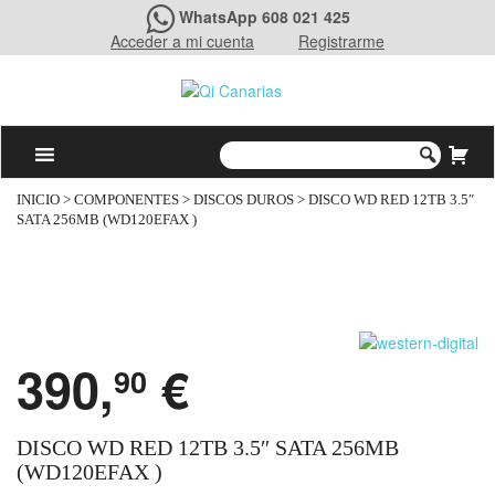
WhatsApp 608 021 425
Acceder a mi cuenta
Registrarme
INICIO
>
COMPONENTES
>
DISCOS DUROS
> DISCO WD RED 12TB 3.5″
SATA 256MB (WD120EFAX )
390,
€
90
DISCO WD RED 12TB 3.5″ SATA 256MB
(WD120EFAX )