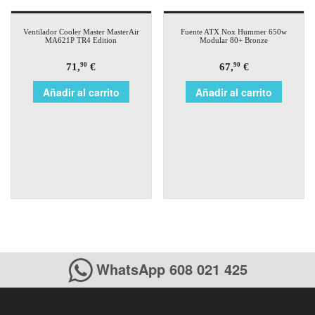
Ventilador Cooler Master MasterAir
Fuente ATX Nox Hummer 650w
MA621P TR4 Edition
Modular 80+ Bronze
71,
€
67,
€
90
90
Añadir al carrito
Añadir al carrito
WhatsApp 608 021 425