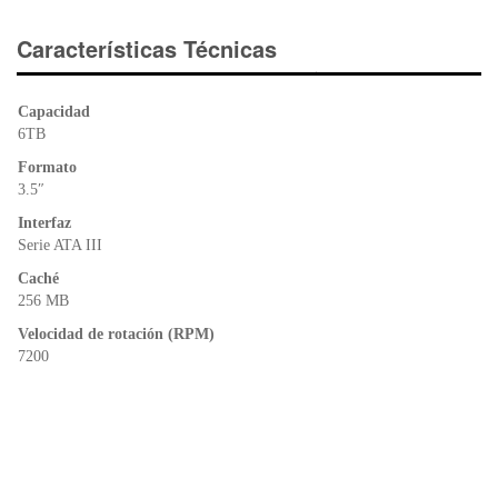
c
tt
at
tF
e
er
s
ri
Características Técnicas
b
A
e
o
p
n
Capacidad
o
p
dl
6TB
k
y
Formato
3.5″
Interfaz
Serie ATA III
Caché
256 MB
Velocidad de rotación (RPM)
7200