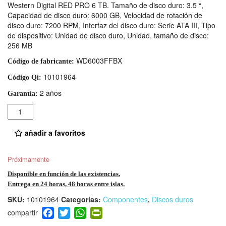
Western Digital RED PRO 6 TB. Tamaño de disco duro: 3.5 “,
Capacidad de disco duro: 6000 GB, Velocidad de rotación de
disco duro: 7200 RPM, Interfaz del disco duro: Serie ATA III, Tipo
de dispositivo: Unidad de disco duro, Unidad, tamaño de disco:
256 MB
WD6003FFBX
Código de fabricante:
10101964
Código Qi:
2 años
Garantía:
Cantidad
añadir a favoritos
Próximamente
Disponible en función de las existencias.
Entrega en 24 horas, 48 horas entre islas.
SKU:
10101964
Categorías:
Componentes
,
Discos duros
F
T
W
Pr
a
wi
h
in