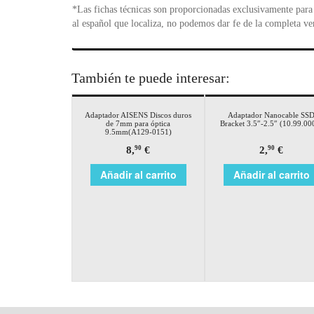
*Las fichas técnicas son proporcionadas exclusivamente para 
al español que localiza, no podemos dar fe de la completa ve
También te puede interesar:
Adaptador AISENS Discos duros
Adaptador Nanocable SS
de 7mm para óptica
Bracket 3.5″-2.5″ (10.99.00
9.5mm(A129-0151)
8,
€
2,
€
90
90
Añadir al carrito
Añadir al carrito