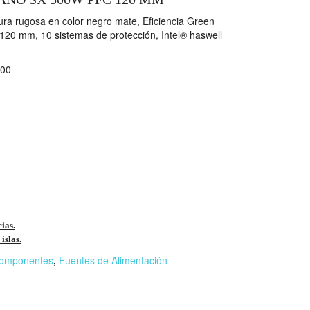
ura rugosa en color negro mate, Eficiencia Green
 120 mm, 10 sistemas de protección, Intel® haswell
00
cias.
islas.
omponentes
,
Fuentes de Alimentación
r
n
F