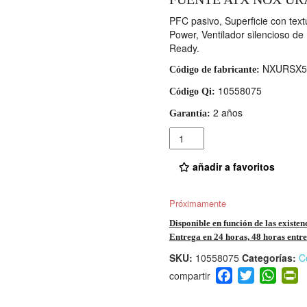
PFC pasivo, Superficie con text
Power, Ventilador silencioso de
Ready.
NXURSX5
Código de fabricante:
10558075
Código Qi:
2 años
Garantía:
Cantidad
añadir a favoritos
Próximamente
Disponible en función de las existen
Entrega en 24 horas, 48 horas entre 
SKU:
10558075
Categorías:
C
F
T
W
P
a
wi
h
i
c
tt
at
t