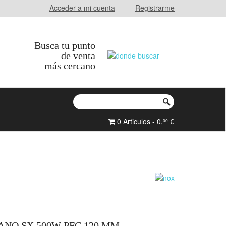
Acceder a mi cuenta
Registrarme
Busca tu punto
de venta
más cercano
0 Articulos - 0,
€
00
ANO SX 500W PFC 120 MM