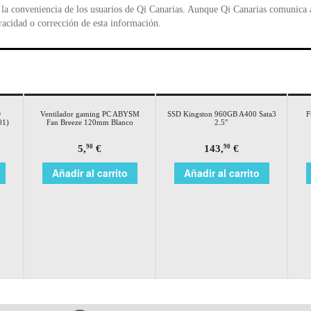
la conveniencia de los usuarios de Qi Canarias. Aunque Qi Canarias comunica al
racidad o corrección de esta información.
D
Ventilador gaming PC ABYSM
SSD Kingston 960GB A400 Sata3
F
01)
Fan Breeze 120mm Blanco
2.5″
5,
€
143,
€
90
90
Añadir al carrito
Añadir al carrito