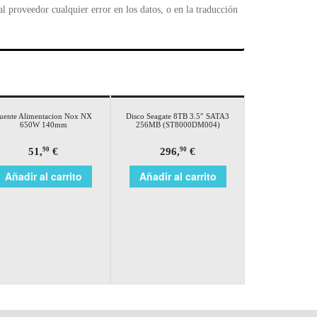
 proveedor cualquier error en los datos, o en la traducción
uente Alimentacion Nox NX
Disco Seagate 8TB 3.5″ SATA3
650W 140mm
256MB (ST8000DM004)
51,
€
296,
€
90
90
Añadir al carrito
Añadir al carrito