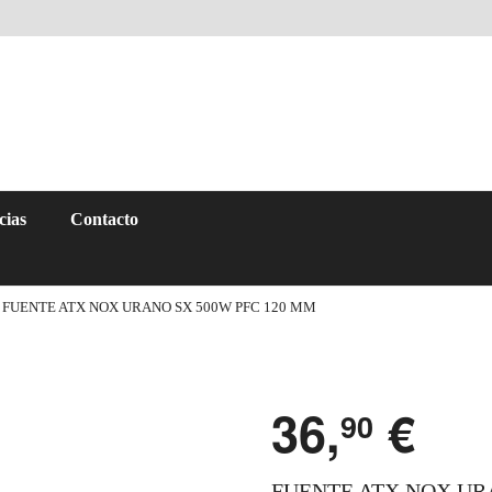
cias
Contacto
 FUENTE ATX NOX URANO SX 500W PFC 120 MM
36,
€
90
FUENTE ATX NOX UR