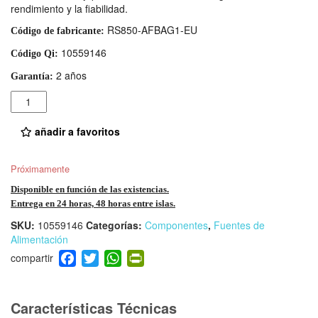
rendimiento y la fiabilidad.
RS850-AFBAG1-EU
Código de fabricante:
10559146
Código Qi:
2 años
Garantía:
Cantidad
añadir a favoritos
Próximamente
Disponible en función de las existencias.
Entrega en 24 horas, 48 horas entre islas.
SKU:
10559146
Categorías:
Componentes
,
Fuentes de
Alimentación
F
T
W
Pr
a
wi
h
in
c
tt
at
tF
e
er
s
ri
Características Técnicas