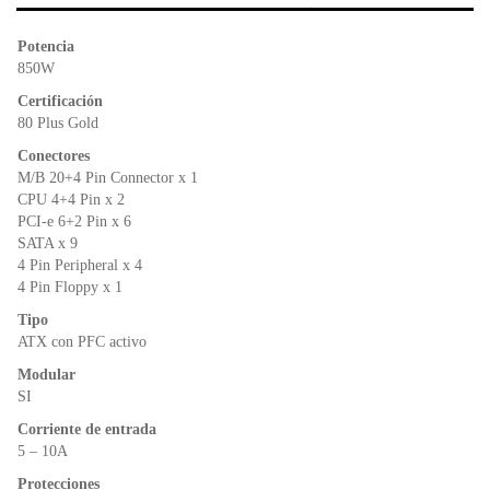
b
A
e
o
p
n
Potencia
o
p
dl
850W
k
y
Certificación
80 Plus Gold
Conectores
M/B 20+4 Pin Connector x 1
CPU 4+4 Pin x 2
PCI-e 6+2 Pin x 6
SATA x 9
4 Pin Peripheral x 4
4 Pin Floppy x 1
Tipo
ATX con PFC activo
Modular
SI
Corriente de entrada
5 – 10A
Protecciones