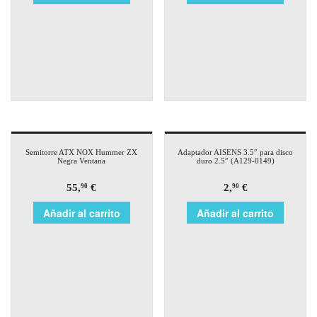
Semitorre ATX NOX Hummer ZX
Adaptador AISENS 3.5″ para disco
Negra Ventana
duro 2.5″ (A129-0149)
55,
€
2,
€
90
90
Añadir al carrito
Añadir al carrito