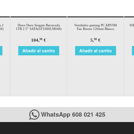
a 2
Disco Duro Seagate Barracuda
Ventilador gaming PC ABYSM
SS
50)
1TB 2.5″ SATA(ST1000LM048)
Fan Breeze 120mm Blanco
104,
€
5,
€
90
90
Añadir al carrito
Añadir al carrito
WhatsApp 608 021 425