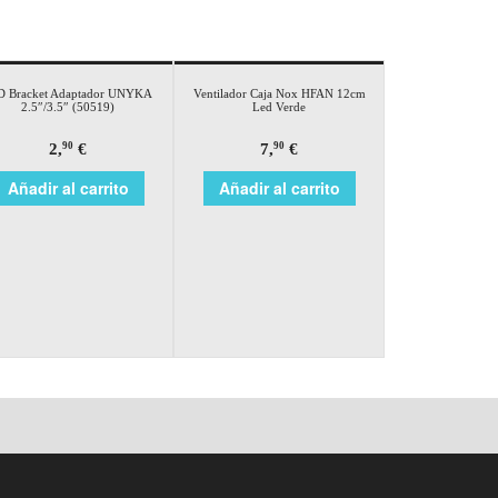
D Bracket Adaptador UNYKA
Ventilador Caja Nox HFAN 12cm
2.5″/3.5″ (50519)
Led Verde
2,
€
7,
€
90
90
Añadir al carrito
Añadir al carrito