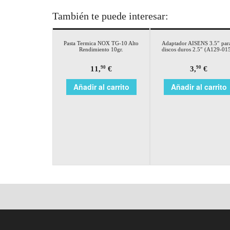
También te puede interesar:
Pasta Termica NOX TG-10 Alto
Adaptador AISENS 3.5″ par
Rendimiento 10gr.
discos duros 2.5″ (A129-01
11,
€
3,
€
90
90
Añadir al carrito
Añadir al carrito