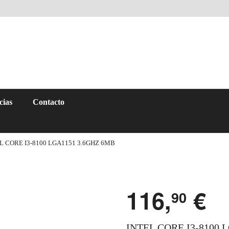
cias
Contacto
L CORE I3-8100 LGA1151 3.6GHZ 6MB
116,
€
90
INTEL CORE I3-8100 