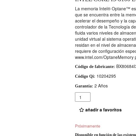
La memoria Intel® Optane™ es u
que se encuentra entre la memo
acelerar el desempeño y la cap
controlador de la Tecnología d
fluida varios niveles de almac
unidad virtual al sistema operat
residan en el nivel de almace
requiere de configuración especí
www.intel.com/OptaneMemory par
BX80684I
Código de fabricante:
10204295
Código Qi:
2 Años
Garantía:
Cantidad
añadir a favoritos
Próximamente
Disponible en función de las existen