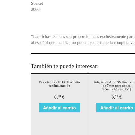
Socket
2066
*Las fichas técnicas son proporcionadas exclusivamente para 
al español que localiza, no podemos dar fe de la completa ve
También te puede interesar:
Pasta térmica NOX TG-1 alto
Adaptador AISENS Discos du
rendimiento 4g
de 7mm para óptica
9.5mm(A129-0151)
6,
€
8,
€
90
90
Añadir al carrito
Añadir al carrito