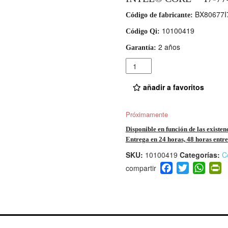
BX80677I
Código de fabricante:
10100419
Código Qi:
2 años
Garantía:
Cantidad
añadir a favoritos
Próximamente
Disponible en función de las existen
Entrega en 24 horas, 48 horas entre 
SKU:
10100419
Categorías:
C
F
T
W
P
a
wi
h
i
c
tt
at
t
e
er
s
ri
b
A
e
o
p
n