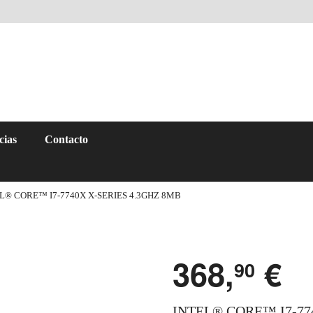
cias
Contacto
L® CORE™ I7-7740X X-SERIES 4.3GHZ 8MB
368,
€
90
INTEL® CORE™ I7-77