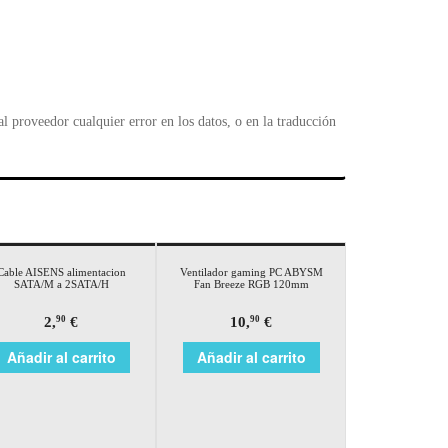
 proveedor cualquier error en los datos, o en la traducción
Cable AISENS alimentacion
Ventilador gaming PC ABYSM
SATA/M a 2SATA/H
Fan Breeze RGB 120mm
2,
€
10,
€
90
90
Añadir al carrito
Añadir al carrito