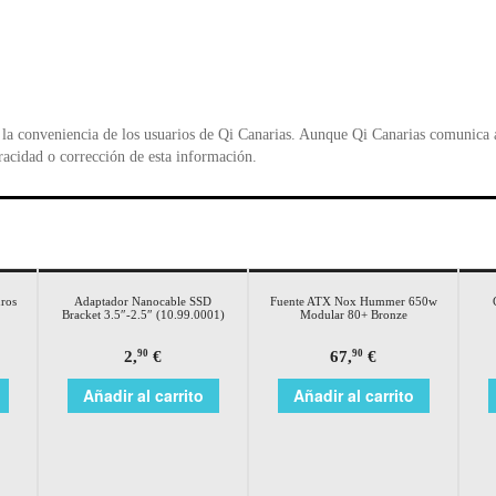
la conveniencia de los usuarios de Qi Canarias. Aunque Qi Canarias comunica al
racidad o corrección de esta información.
ros
Adaptador Nanocable SSD
Fuente ATX Nox Hummer 650w
Bracket 3.5″-2.5″ (10.99.0001)
Modular 80+ Bronze
2,
€
67,
€
90
90
Añadir al carrito
Añadir al carrito