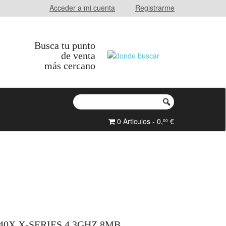
Acceder a mi cuenta
Registrarme
Busca tu punto
de venta
más cercano
0 Articulos - 0,
€
00
40X X-SERIES 4.3GHZ 8MB