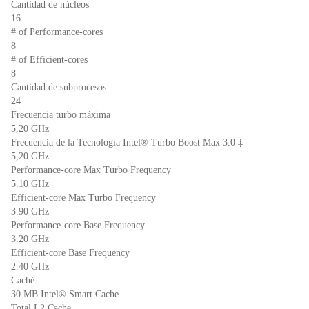
o
p
dl
Cantidad de núcleos
k
y
16
# of Performance-cores
8
# of Efficient-cores
8
Cantidad de subprocesos
24
Frecuencia turbo máxima
5,20 GHz
Frecuencia de la Tecnología Intel® Turbo Boost Max 3.0 ‡
5,20 GHz
Performance-core Max Turbo Frequency
5.10 GHz
Efficient-core Max Turbo Frequency
3.90 GHz
Performance-core Base Frequency
3.20 GHz
Efficient-core Base Frequency
2.40 GHz
Caché
30 MB Intel® Smart Cache
Total L2 Cache