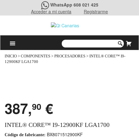
WhatsApp 608 021 425
Acceder a mi cuenta
Registrarme
INICIO
>
COMPONENTES
>
PROCESADORES
> INTEL® CORE™ I9-
12900KF LGA1700
387,
€
90
INTEL® CORE™ I9-12900KF LGA1700
BX8071512900KF
Código de fabricante: