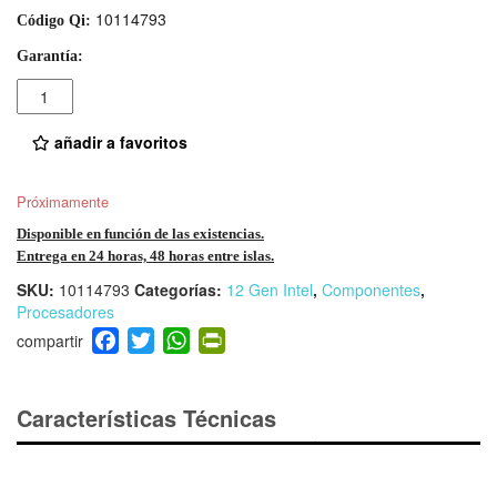
10114793
Código Qi:
Garantía:
Cantidad
añadir a favoritos
Próximamente
Disponible en función de las existencias.
Entrega en 24 horas, 48 horas entre islas.
SKU:
10114793
Categorías:
12 Gen Intel
,
Componentes
,
Procesadores
F
T
W
Pr
a
wi
h
in
c
tt
at
tF
e
er
s
ri
Características Técnicas
b
A
e
o
p
n