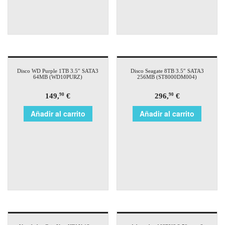
Disco WD Purple 1TB 3.5″ SATA3
Disco Seagate 8TB 3.5″ SATA3
64MB (WD10PURZ)
256MB (ST8000DM004)
149,
€
296,
€
90
90
Añadir al carrito
Añadir al carrito