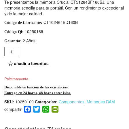
Te presentamos la memoria Crucial CT51264BF160BJ. Una
memoria sencilla para tu portátil. Con un rendimiento excepcional
y de la mejor calidad.
CT102464BD160B
Código de fabricante:
10250169
Código Qi:
2 Años
Garantía:
Cantidad
añadir a favoritos
Próximamente
Disponible en función de las existencias.
Entrega en 24 horas, 48 horas entre islas.
SKU:
10250169
Categorías:
Componentes
,
Memorias RAM
F
T
W
Pr
a
wi
h
in
c
tt
at
tF