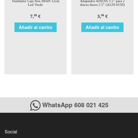
Ventilador Caja Nox HFAN 12cm
Adaptador AISENS 3.5″ para 2
Led Verde
discos duros 2.5″ (A129-0150)
7,
€
3,
€
90
90
Añadir al carrito
Añadir al carrito
WhatsApp 608 021 425
Social