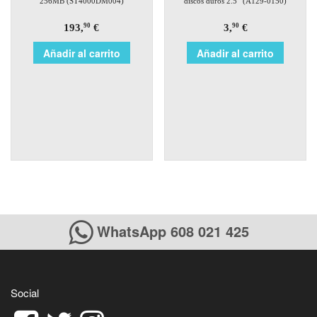
256MB (ST4000DM004)
discos duros 2.5″ (A129-0150)
193,
€
3,
€
90
90
Añadir al carrito
Añadir al carrito
WhatsApp 608 021 425
Social