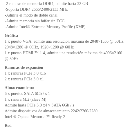
-2 ranuras de memoria DDR4, admite hasta 32 GB
-Soporta DDR4 2666/2400/2133 MHz
-Admite el modo de doble canal
-Admite memoria sin búfer sin ECC
-Admite Intel® Extreme Memory Profile (XMP)
Gráfica
1 x puerto VGA, admite una resolución máxima de 2048×1536 @ 50Hz,
2048×1280 @ 60Hz, 1920×1200 @ 60Hz
1 x puerto HDMI ™ 1.4, admite una resolución máxima de 4096×2160
@ 30Hz
Ranuras de expansión
1 x ranuras PCIe 3.0 x16
2 x ranuras PCIe 3.0 x1
Almacenamiento
6 x puertos SATA 6Gb / s 1
1 x ranura M.2 (clave M)
Admite hasta PCIe 3.0 x4 y SATA 6Gb / s
Admite dispositivos de almacenamiento 2242/2260/2280
Intel ® Optane Memoria ™ Ready 2
Red