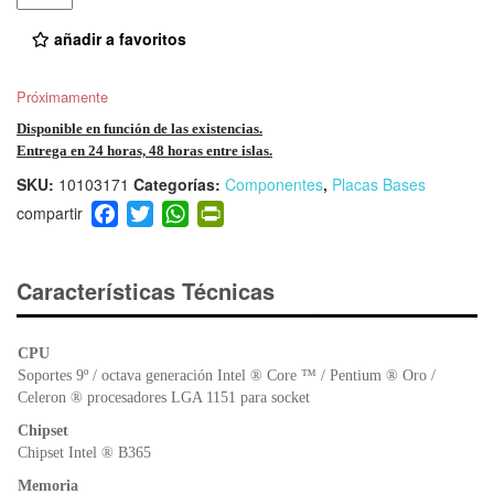
añadir a favoritos
Próximamente
Disponible en función de las existencias.
Entrega en 24 horas, 48 horas entre islas.
SKU:
10103171
Categorías:
Componentes
,
Placas Bases
F
T
W
Pr
a
wi
h
in
c
tt
at
tF
e
er
s
ri
Características Técnicas
b
A
e
o
p
n
CPU
o
p
dl
Soportes 9º / octava generación Intel ® Core ™ / Pentium ® Oro /
k
y
Celeron ® procesadores LGA 1151 para socket
Chipset
Chipset Intel ® B365
Memoria