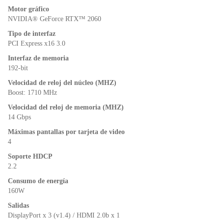
k
y
Motor gráfico
NVIDIA® GeForce RTX™ 2060
Tipo de interfaz
PCI Express x16 3.0
Interfaz de memoria
192-bit
Velocidad de reloj del núcleo (MHZ)
Boost: 1710 MHz
Velocidad del reloj de memoria (MHZ)
14 Gbps
Máximas pantallas por tarjeta de video
4
Soporte HDCP
2.2
Consumo de energía
160W
Salidas
DisplayPort x 3 (v1.4) / HDMI 2.0b x 1