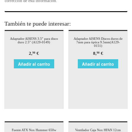
corrección de esta información.
También te puede interesar:
Adaptador AISENS 3.5″ para disco
Adaptador AISENS Discos duros de
duro 2.5″ (A129-0149)
7mm para óptica 9.5mm(A129-
0151)
2,
€
8,
€
90
90
Añadir al carrito
Añadir al carrito
Fuente ATX Nox Hummer 650w
Ventilador Caja Nox HFAN 12cm