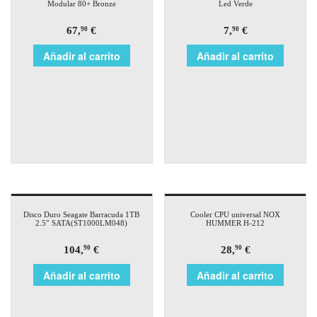
Modular 80+ Bronze
Led Verde
67,
€
7,
€
90
90
Añadir al carrito
Añadir al carrito
Disco Duro Seagate Barracuda 1TB
Cooler CPU universal NOX
2.5″ SATA(ST1000LM048)
HUMMER H-212
104,
€
28,
€
90
90
Añadir al carrito
Añadir al carrito