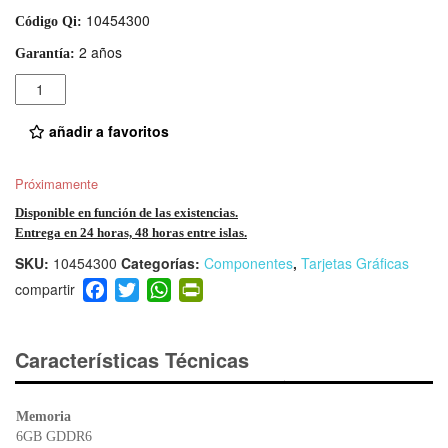
10454300
Código Qi:
2 años
Garantía:
Cantidad
añadir a favoritos
Próximamente
Disponible en función de las existencias.
Entrega en 24 horas, 48 horas entre islas.
SKU:
10454300
Categorías:
Componentes
,
Tarjetas Gráficas
F
T
W
Pr
a
wi
h
in
c
tt
at
tF
e
er
s
ri
Características Técnicas
b
A
e
o
p
n
Memoria
o
p
dl
6GB GDDR6