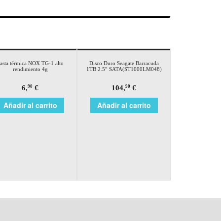
asta térmica NOX TG-1 alto
Disco Duro Seagate Barracuda
rendimiento 4g
1TB 2.5″ SATA(ST1000LM048)
6,
€
104,
€
90
90
Añadir al carrito
Añadir al carrito