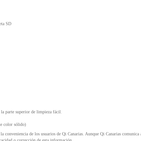
eta SD
la parte superior de limpieza fácil.
 color sólido)
la conveniencia de los usuarios de Qi Canarias. Aunque Qi Canarias comunica al
racidad o corrección de esta información.