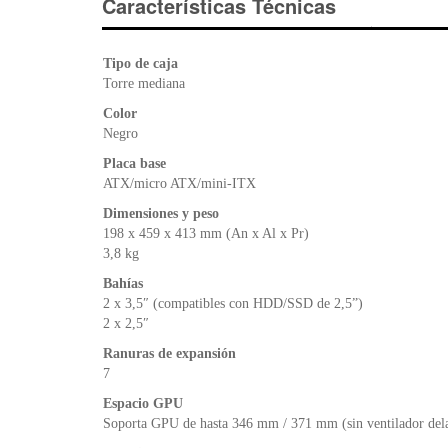
Características Técnicas
Tipo de caja
Torre mediana
Color
Negro
Placa base
ATX/micro ATX/mini-ITX
Dimensiones y peso
198 x 459 x 413 mm (An x Al x Pr)
3,8 kg
Bahías
2 x 3,5″ (compatibles con HDD/SSD de 2,5”)
2 x 2,5″
Ranuras de expansión
7
Espacio GPU
Soporta GPU de hasta 346 mm / 371 mm (sin ventilador del