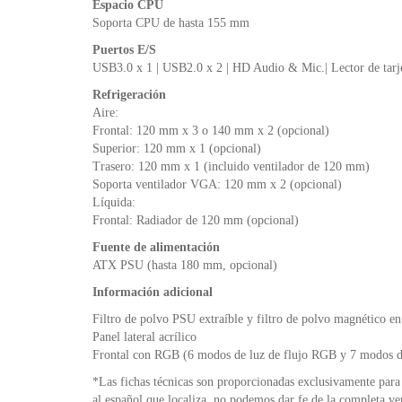
Espacio CPU
Soporta CPU de hasta 155 mm
Puertos E/S
USB3.0 x 1 | USB2.0 x 2 | HD Audio & Mic.| Lector de tarj
Refrigeración
Aire:
Frontal: 120 mm x 3 o 140 mm x 2 (opcional)
Superior: 120 mm x 1 (opcional)
Trasero: 120 mm x 1 (incluido ventilador de 120 mm)
Soporta ventilador VGA: 120 mm x 2 (opcional)
Líquida:
Frontal: Radiador de 120 mm (opcional)
Fuente de alimentación
ATX PSU (hasta 180 mm, opcional)
Información adicional
Filtro de polvo PSU extraíble y filtro de polvo magnético en 
Panel lateral acrílico
Frontal con RGB (6 modos de luz de flujo RGB y 7 modos de
*Las fichas técnicas son proporcionadas exclusivamente para 
al español que localiza, no podemos dar fe de la completa ve