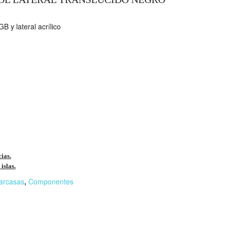
B y lateral acrílico
cias.
islas.
arcasas
,
Componentes
r
n
F