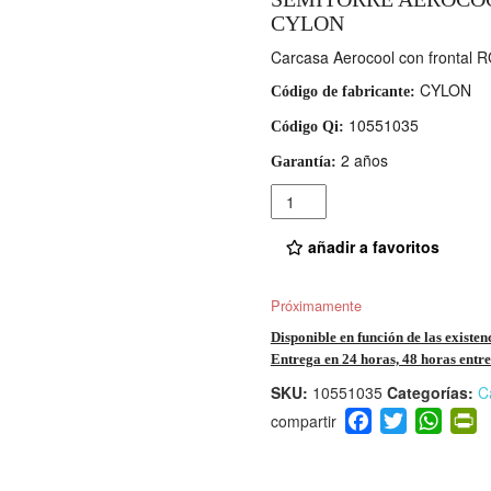
CYLON
Carcasa Aerocool con frontal RG
CYLON
Código de fabricante:
10551035
Código Qi:
2 años
Garantía:
Cantidad
añadir a favoritos
Próximamente
Disponible en función de las existen
Entrega en 24 horas, 48 horas entre 
SKU:
10551035
Categorías:
C
F
T
W
P
a
wi
h
i
c
tt
at
t