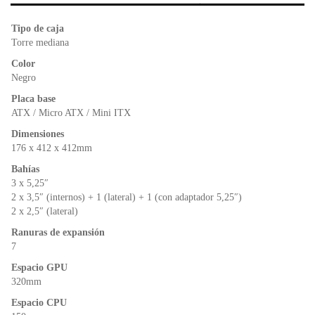
b
A
e
o
p
n
Tipo de caja
o
p
dl
Torre mediana
k
y
Color
Negro
Placa base
ATX / Micro ATX / Mini ITX
Dimensiones
176 x 412 x 412mm
Bahías
3 x 5,25″
2 x 3,5″ (internos) + 1 (lateral) + 1 (con adaptador 5,25″)
2 x 2,5″ (lateral)
Ranuras de expansión
7
Espacio GPU
320mm
Espacio CPU