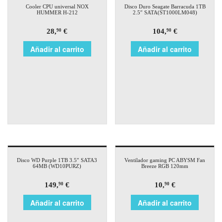
Cooler CPU universal NOX
Disco Duro Seagate Barracuda 1TB
HUMMER H-212
2.5″ SATA(ST1000LM048)
28,
€
104,
€
90
90
Añadir al carrito
Añadir al carrito
Disco WD Purple 1TB 3.5″ SATA3
Ventilador gaming PC ABYSM Fan
64MB (WD10PURZ)
Breeze RGB 120mm
149,
€
10,
€
90
90
Añadir al carrito
Añadir al carrito