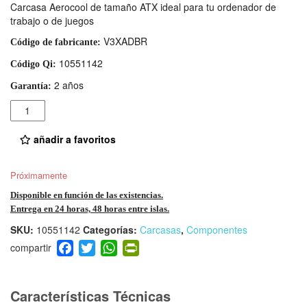
Carcasa Aerocool de tamaño ATX ideal para tu ordenador de
trabajo o de juegos
V3XADBR
Código de fabricante:
10551142
Código Qi:
2 años
Garantía:
Cantidad
añadir a favoritos
Próximamente
Disponible en función de las existencias.
Entrega en 24 horas, 48 horas entre islas.
SKU:
10551142
Categorías:
Carcasas
,
Componentes
F
T
W
Pr
a
wi
h
in
c
tt
at
tF
e
er
s
ri
Características Técnicas