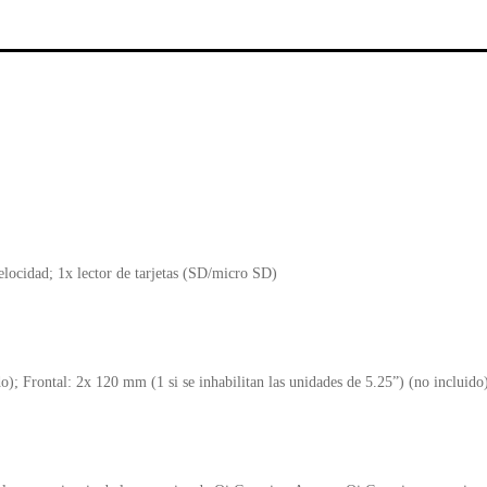
e
er
s
ri
b
A
e
o
p
n
o
p
d
k
y
ocidad; 1x lector de tarjetas (SD/micro SD)
o); Frontal: 2x 120 mm (1 si se inhabilitan las unidades de 5.25”) (no inclui