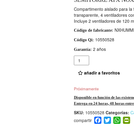
Compartimento aislado para la 
transparente, 4 ventiladores con
Incluye 2 ventiladores de 120 
NXHUMM
Código de fabricante:
10550528
Código Qi:
2 años
Garantía:
Cantidad
añadir a favoritos
Próximamente
Disponible en función de las existen
Entrega en 24 horas, 48 horas entre 
SKU:
10550528
Categorías:
C
F
T
W
P
a
wi
h
i
c
tt
at
t