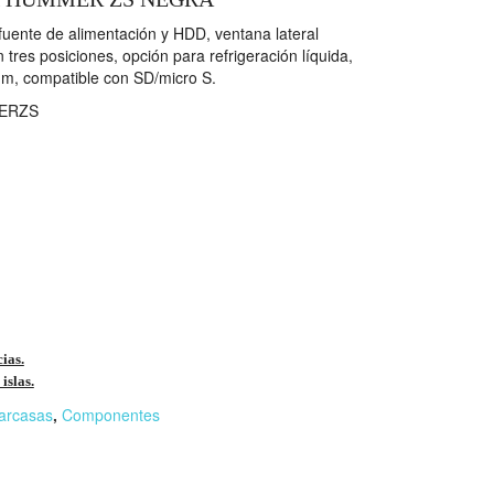
fuente de alimentación y HDD, ventana lateral
 tres posiciones, opción para refrigeración líquida,
mm, compatible con SD/micro S.
ERZS
cias.
islas.
arcasas
,
Componentes
r
n
F