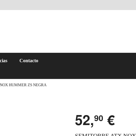
cias
Contacto
 NOX HUMMER ZS NEGRA
52,
€
90
SEMITORRE ATX NO