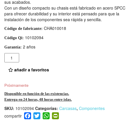
sus acabados.
Con un diseño compacto su chasis está fabricado en acero SPCC
para ofrecer durabilidad y su interior está pensado para que la
instalación de los componentes sea rápida y sencilla.
CHA010018
Código de fabricante:
10102094
Código Qi:
2 años
Garantía:
Cantidad
añadir a favoritos
Próximamente
Disponible en función de las existencias.
Entrega en 24 horas, 48 horas entre islas.
SKU:
10102094
Categorías:
Carcasas
,
Componentes
F
T
W
Pr
a
wi
h
in
c
tt
at
tF