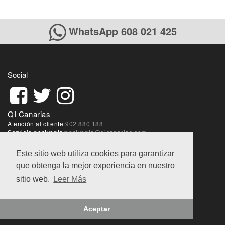
WhatsApp 608 021 425
Social
QI Canarias
Atención al cliente:
902 880 188
Servicio postventa:
postventa@qicanarias.com
Sobre la web:
webmaster@qicanarias.com
Este sitio web utiliza cookies para garantizar
que obtenga la mejor experiencia en nuestro
Condiciones de ventas
|
Aviso Legal
|
Política de
privacidad
sitio web.
Leer Más
@QI World 2018
Aceptar