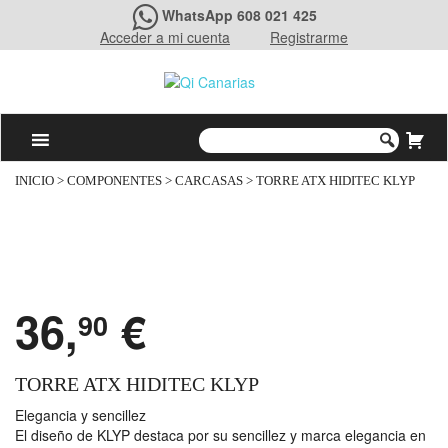
WhatsApp 608 021 425
Acceder a mi cuenta
Registrarme
INICIO
>
COMPONENTES
>
CARCASAS
> TORRE ATX HIDITEC KLYP
36,
€
90
TORRE ATX HIDITEC KLYP
Elegancia y sencillez
El diseño de KLYP destaca por su sencillez y marca elegancia en