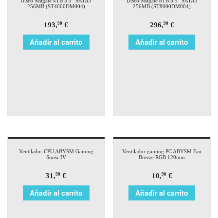
Disco Seagate 4TB 3.5″ SATA3
Disco Seagate 8TB 3.5″ SATA3
256MB (ST4000DM004)
256MB (ST8000DM004)
193,
€
296,
€
90
90
Añadir al carrito
Añadir al carrito
Ventilador CPU ABYSM Gaming
Ventilador gaming PC ABYSM Fan
Snow IV
Breeze RGB 120mm
31,
€
10,
€
90
90
Añadir al carrito
Añadir al carrito