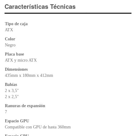
e
er
s
ri
Características Técnicas
b
A
e
o
p
n
Tipo de caja
o
p
dl
ATX
k
y
Color
Negro
Placa base
ATX y micro ATX
Dimensiones
435mm x 180mm x 412mm
Bahías
2 x 3,5″
2 x 2,5″
Ranuras de expansión
7
Espacio GPU
Compatible con GPU de hasta 360mm