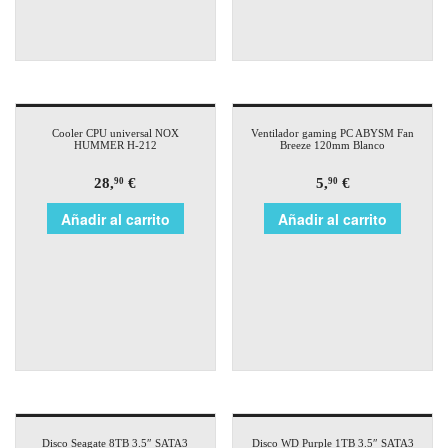
Cooler CPU universal NOX
Ventilador gaming PC ABYSM Fan
HUMMER H-212
Breeze 120mm Blanco
28,
€
5,
€
90
90
Añadir al carrito
Añadir al carrito
Disco Seagate 8TB 3.5″ SATA3
Disco WD Purple 1TB 3.5″ SATA3