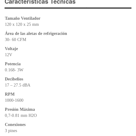
e
er
s
ri
Características Técnicas
b
A
e
o
p
n
Tamaño Ventilador
o
p
dl
120 x 120 x 25 mm
k
y
Área de las aletas de refrigeración
30- 60 CFM
Voltaje
12V
Potencia
0.168- 3W
Decibelios
17 – 27.5 dBA
RPM
1000-1600
Presión Máxima
0,7-0.81 mm H2O
Conexiones
3 pines