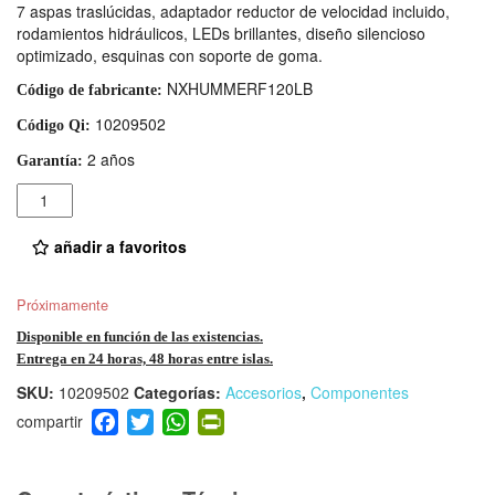
7 aspas traslúcidas, adaptador reductor de velocidad incluido,
rodamientos hidráulicos, LEDs brillantes, diseño silencioso
optimizado, esquinas con soporte de goma.
NXHUMMERF120LB
Código de fabricante:
10209502
Código Qi:
2 años
Garantía:
Cantidad
añadir a favoritos
Próximamente
Disponible en función de las existencias.
Entrega en 24 horas, 48 horas entre islas.
SKU:
10209502
Categorías:
Accesorios
,
Componentes
F
T
W
Pr
a
wi
h
in
c
tt
at
tF