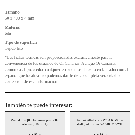
b
A
e
o
p
n
Tamaño
o
p
dl
50 x 400 x 4 mm
k
y
Material
tela
Tipo de superficie
Tejido liso
*Las fichas técnicas son proporcionadas exclusivamente para la
conveniencia de los usuarios de Qi Canarias. Aunque Qi Canarias
comunica al proveedor cualquier error en los datos, o en la traducción al
español que localiza, no podemos dar fe de la completa veracidad o
corrección de esta información.
También te puede interesar:
Respaldo rejilla Fellowes para silla
Volante+Pedales KROM K-Wheel
oficina (9191301)
Multiplataforma NXKROMKWHL
90
90