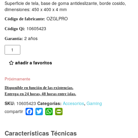
Superficie de tela, base de goma antideslizante, borde cosido,
dimensiones: 450 x 400 x 4 mm
OZGLPRO
Código de fabricante:
10605423
Código Qi:
2 años
Garantía:
Cantidad
añadir a favoritos
Próximamente
Disponible en función de las existencias.
Entrega en 24 horas, 48 horas entre islas.
SKU:
10605423
Categorías:
Accesorios
,
Gaming
F
T
W
Pr
a
wi
h
in
c
tt
at
tF
e
er
s
ri
Características Técnicas