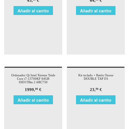
43,
€
64,
€
Añadir al carrito
Añadir al carrito
Ordenador Qi Intel Xtreme Teide
Kit teclado + Ratón Ozone
Core i7-13700KF 64GB
DOUBLE TAP ES
SSD1TBm.2 ARC750
1999,
€
23,
€
00
90
Añadir al carrito
Añadir al carrito