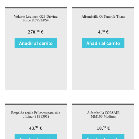
Volante Logitech G29 Driving
Alfombrilla Qi Tenerife Titans
Force PC/PS3/PS4
270,
€
4,
€
90
90
Añadir al carrito
Añadir al carrito
Respaldo rejilla Fellowes para silla
Alfombrilla CORSAIR
oficina (9191301)
MM100 Medium
43,
€
10,
€
90
90