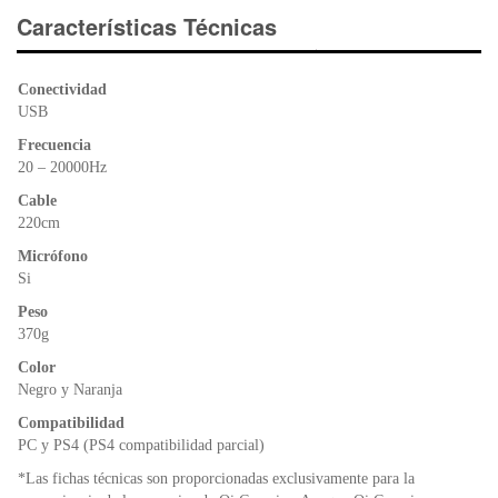
e
er
s
ri
Características Técnicas
b
A
e
o
p
n
Conectividad
o
p
dl
USB
k
y
Frecuencia
20 – 20000Hz
Cable
220cm
Micrófono
Si
Peso
370g
Color
Negro y Naranja
Compatibilidad
PC y PS4 (PS4 compatibilidad parcial)
*Las fichas técnicas son proporcionadas exclusivamente para la