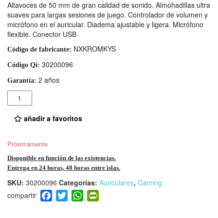
Altavoces de 50 mm de gran calidad de sonido. Almohadillas ultra
suaves para largas sesiones de juego. Controlador de volumen y
micrófono en el auricular. Diadema ajustable y ligera. Micrófono
flexible. Conector USB
NXKROMKYS
Código de fabricante:
30200096
Código Qi:
2 años
Garantía:
Cantidad
añadir a favoritos
Próximamente
Disponible en función de las existencias.
Entrega en 24 horas, 48 horas entre islas.
SKU:
30200096
Categorías:
Auriculares
,
Gaming
F
T
W
Pr
a
wi
h
in
c
tt
at
tF