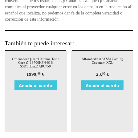
conveniencia de los usuarios de Qi Canarias. Aunque Qi Canarias
comunica al proveedor cualquier error en los datos, o en la traducción al
español que localiza, no podemos dar fe de la completa veracidad o
corrección de esta información.
También te puede interesar:
Ordenador Qi Intel Xtreme Teide
Alfombrilla ABYSM Gaming
Core i7-13700KF 64GB
Covenant XXL
SSD1TBm.2 ARC750
1999,
€
23,
€
00
90
Añadir al carrito
Añadir al carrito