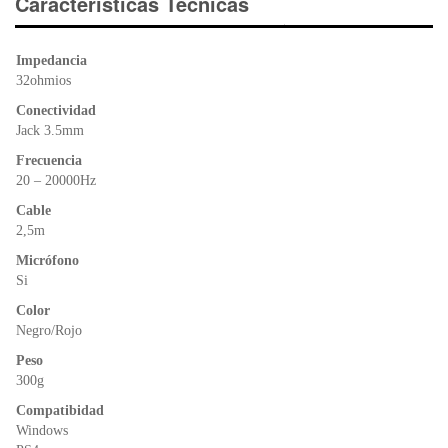
e
er
s
ri
Características Técnicas
b
A
e
o
p
n
Impedancia
o
p
dl
32ohmios
k
y
Conectividad
Jack 3.5mm
Frecuencia
20 – 20000Hz
Cable
2,5m
Micrófono
Si
Color
Negro/Rojo
Peso
300g
Compatibidad
Windows