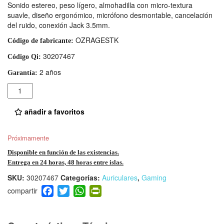
Sonido estereo, peso lígero, almohadilla con micro-textura
suavle, diseño ergonómico, micrófono desmontable, cancelación
del ruido, conexión Jack 3.5mm.
OZRAGESTK
Código de fabricante:
30207467
Código Qi:
2 años
Garantía:
Cantidad
añadir a favoritos
Próximamente
Disponible en función de las existencias.
Entrega en 24 horas, 48 horas entre islas.
SKU:
30207467
Categorías:
Auriculares
,
Gaming
F
T
W
Pr
a
wi
h
in
c
tt
at
tF