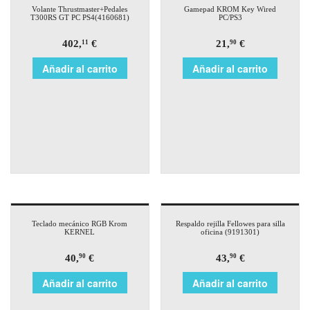
Volante Thrustmaster+Pedales
Gamepad KROM Key Wired
T300RS GT PC PS4(4160681)
PC/PS3
402,
€
21,
€
11
90
Añadir al carrito
Añadir al carrito
Teclado mecánico RGB Krom
Respaldo rejilla Fellowes para silla
KERNEL
oficina (9191301)
40,
€
43,
€
90
90
Añadir al carrito
Añadir al carrito