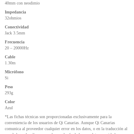
o
p
dl
40mm con neodimio
k
y
Impedancia
32ohmios
Conectividad
Jack 3.5mm
Frecuencia
20 – 20000Hz
Cable
1.30m
Micrófono
Si
Peso
293g
Color
Azul
*Las fichas técnicas son proporcionadas exclusivamente para la
conveniencia de los usuarios de Qi Canarias. Aunque Qi Canarias
comunica al proveedor cualquier error en los datos, o en la traducción al