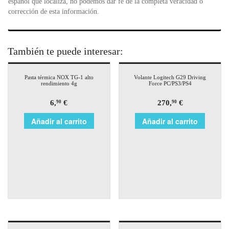
español que localiza, no podemos dar fe de la completa veracidad o
corrección de esta información.
También te puede interesar:
Pasta térmica NOX TG-1 alto
Volante Logitech G29 Driving
rendimiento 4g
Force PC/PS3/PS4
6,
€
270,
€
90
90
Añadir al carrito
Añadir al carrito