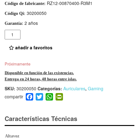
RZ12-00870400-R3M1
Código de fabricante:
30200050
Código Qi:
2 años
Garantía:
Cantidad
añadir a favoritos
Próximamente
Disponible en función de las existencias.
Entrega en 24 horas, 48 horas entre islas.
SKU:
30200050
Categorías:
Auriculares
,
Gaming
F
T
W
Pr
a
wi
h
in
c
tt
at
tF
e
er
s
ri
Características Técnicas
b
A
e
o
p
n
Altavoz