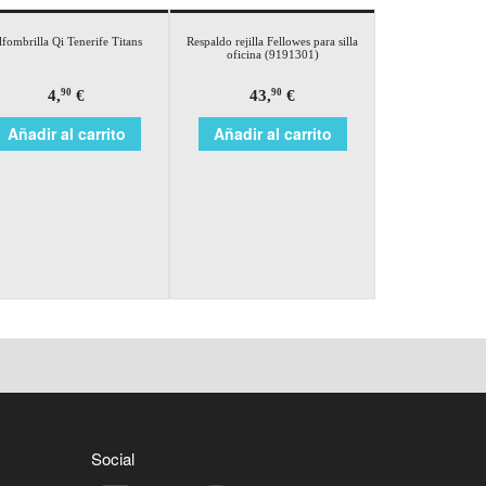
lfombrilla Qi Tenerife Titans
Respaldo rejilla Fellowes para silla
oficina (9191301)
4,
€
43,
€
90
90
Añadir al carrito
Añadir al carrito
Social