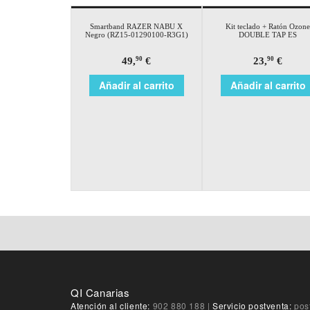
Smartband RAZER NABU X
Kit teclado + Ratón Ozone
Negro (RZ15-01290100-R3G1)
DOUBLE TAP ES
49,
€
23,
€
90
90
Añadir al carrito
Añadir al carrito
QI Canarias
Atención al cliente:
902 880 188
|
Servicio postventa:
pos