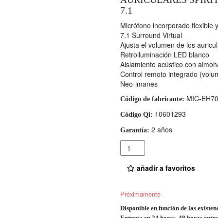
7.1
Micrófono incorporado flexible y
7.1 Surround Virtual
Ajusta el volumen de los auricu
Retroiluminación LED blanco
Aislamiento acústico con almoh
Control remoto integrado (volum
Neo-imanes
MIC-EH7
Código de fabricante:
10601293
Código Qi:
2 años
Garantía:
Cantidad
añadir a favoritos
Próximamente
Disponible en función de las existen
Entrega en 24 horas, 48 horas entre 