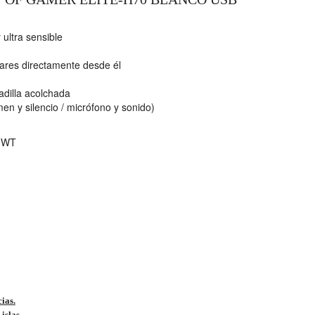
 ultra sensible
lares directamente desde él
adilla acolchada
en y silencio / micrófono y sonido)
0WT
cias.
islas.