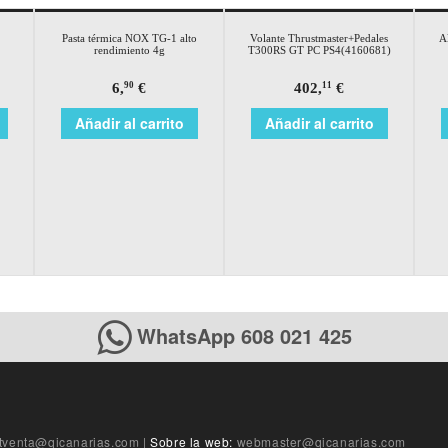
Pasta térmica NOX TG-1 alto
Volante Thrustmaster+Pedales
A
rendimiento 4g
T300RS GT PC PS4(4160681)
6,
€
402,
€
90
11
Añadir al carrito
Añadir al carrito
WhatsApp 608 021 425
tventa@qicanarias.com
|
Sobre la web:
webmaster@qicanarias.com