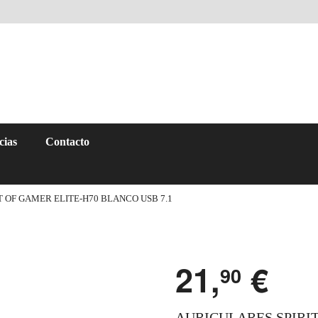
cias
Contacto
T OF GAMER ELITE-H70 BLANCO USB 7.1
21,
€
90
AURICULARES SPIRI