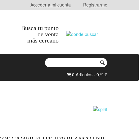
Acceder a mi cuenta
Registrarme
Busca tu punto
de venta
más cercano
0 Articulos - 0,
€
00
T OF GAMER ELITE-H70 BLANCO USB