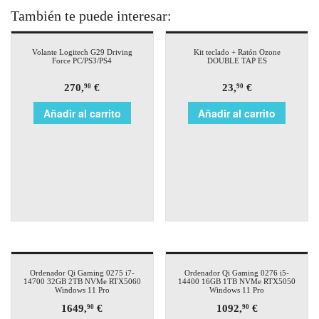
También te puede interesar:
Volante Logitech G29 Driving
Kit teclado + Ratón Ozone
Force PC/PS3/PS4
DOUBLE TAP ES
270,
€
23,
€
90
90
Añadir al carrito
Añadir al carrito
Ordenador Qi Gaming 0275 i7-
Ordenador Qi Gaming 0276 i5-
14700 32GB 2TB NVMe RTX5060
14400 16GB 1TB NVMe RTX5050
Windows 11 Pro
Windows 11 Pro
1649,
€
1092,
€
90
90