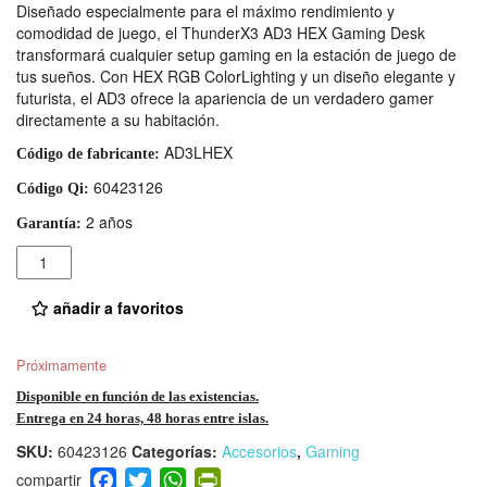
Diseñado especialmente para el máximo rendimiento y
comodidad de juego, el ThunderX3 AD3 HEX Gaming Desk
transformará cualquier setup gaming en la estación de juego de
tus sueños. Con HEX RGB ColorLighting y un diseño elegante y
futurista, el AD3 ofrece la apariencia de un verdadero gamer
directamente a su habitación.
AD3LHEX
Código de fabricante:
60423126
Código Qi:
2 años
Garantía:
Cantidad
añadir a favoritos
Próximamente
Disponible en función de las existencias.
Entrega en 24 horas, 48 horas entre islas.
SKU:
60423126
Categorías:
Accesorios
,
Gaming
F
T
W
Pr