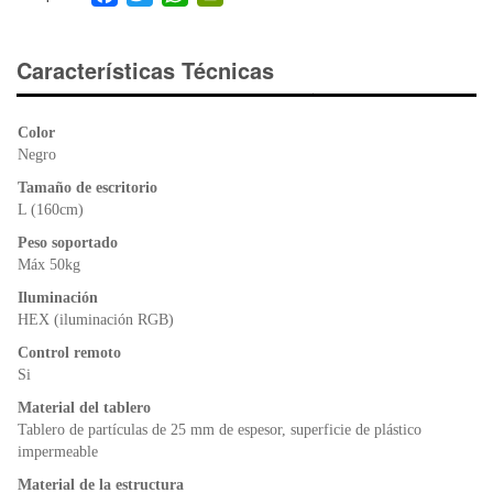
a
wi
h
in
c
tt
at
tF
e
er
s
ri
Características Técnicas
b
A
e
o
p
n
Color
o
p
dl
Negro
k
y
Tamaño de escritorio
L (160cm)
Peso soportado
Máx 50kg
Iluminación
HEX (iluminación RGB)
Control remoto
Si
Material del tablero
Tablero de partículas de 25 mm de espesor, superficie de plástico
impermeable
Material de la estructura