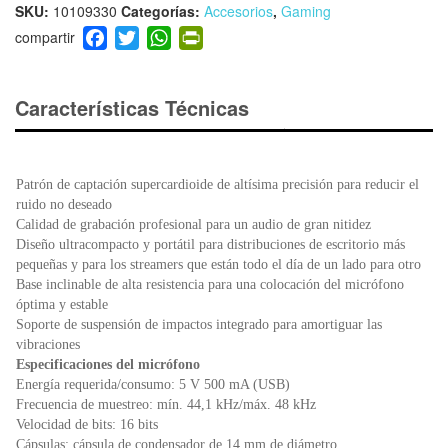
SKU:
10109330
Categorías:
Accesorios
,
Gaming
F
T
W
Pr
a
wi
h
in
c
tt
at
tF
e
er
s
ri
Características Técnicas
b
A
e
o
p
n
o
p
dl
Patrón de captación supercardioide de altísima precisión para reducir el
k
y
ruido no deseado
Calidad de grabación profesional para un audio de gran nitidez
Diseño ultracompacto y portátil para distribuciones de escritorio más
pequeñas y para los streamers que están todo el día de un lado para otro
Base inclinable de alta resistencia para una colocación del micrófono
óptima y estable
Soporte de suspensión de impactos integrado para amortiguar las
vibraciones
Especificaciones del micrófono
Energía requerida/consumo: 5 V 500 mA (USB)
Frecuencia de muestreo: mín. 44,1 kHz/máx. 48 kHz
Velocidad de bits: 16 bits
Cápsulas: cápsula de condensador de 14 mm de diámetro