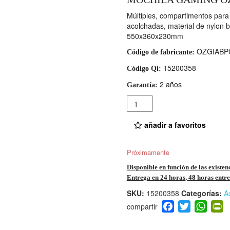
Múltiples, compartimentos para 
acolchadas, material de nylon b
550x360x230mm
OZGIABP
Código de fabricante:
15200358
Código Qi:
2 años
Garantía:
Cantidad
añadir a favoritos
Próximamente
Disponible en función de las existen
Entrega en 24 horas, 48 horas entre 
SKU:
15200358
Categorías:
A
F
T
W
P
a
wi
h
i
c
tt
at
t