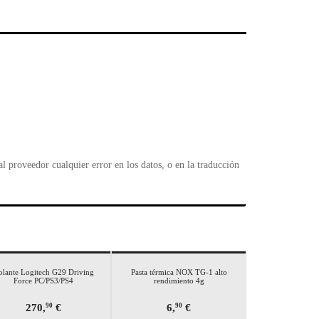
l
 proveedor cualquier error en los datos, o en la traducción
olante Logitech G29 Driving
Pasta térmica NOX TG-1 alto
Force PC/PS3/PS4
rendimiento 4g
270,
€
6,
€
90
90