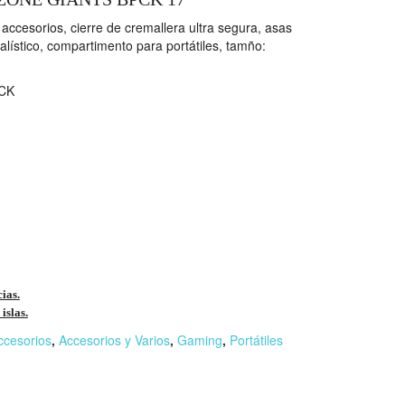
accesorios, cierre de cremallera ultra segura, asas
alístico, compartimento para portátiles, tamño:
CK
cias.
islas.
ccesorios
,
Accesorios y Varios
,
Gaming
,
Portátiles
r
n
F