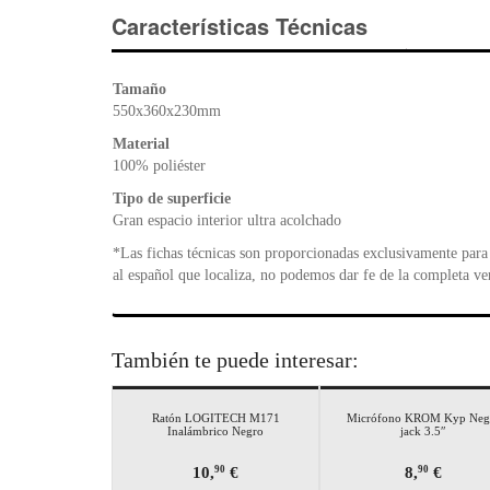
Características Técnicas
Tamaño
550x360x230mm
Material
100% poliéster
Tipo de superficie
Gran espacio interior ultra acolchado
*Las fichas técnicas son proporcionadas exclusivamente para 
al español que localiza, no podemos dar fe de la completa ve
También te puede interesar:
Ratón LOGITECH M171
Micrófono KROM Kyp Neg
Inalámbrico Negro
jack 3.5″
10,
€
8,
€
90
90