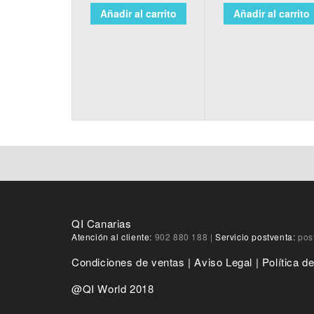
Añadir al carrito
Añadir al carrito
QI Canarias
Atención al cliente:
902 880 188
|
Servicio postventa:
pos
Condiciones de ventas
|
Aviso Legal
|
Política d
@QI World 2018