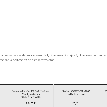
e
er
s
ri
b
A
e
o
p
n
o
p
d
k
y
la conveniencia de los usuarios de Qi Canarias. Aunque Qi Canarias comunica al
racidad o corrección de esta información.
ro
Volante+Pedales KROM K-Wheel
Ratón LOGITECH M185
V
Multiplataforma
Inalámbrico Rojo
NXKROMKWHL
64,
€
12,
€
90
90