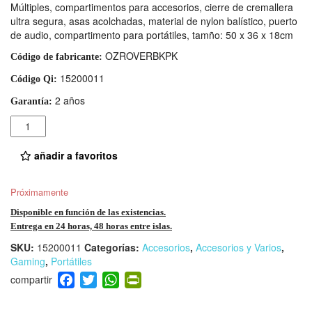
Múltiples, compartimentos para accesorios, cierre de cremallera
ultra segura, asas acolchadas, material de nylon balístico, puerto
de audio, compartimento para portátiles, tamño: 50 x 36 x 18cm
OZROVERBKPK
Código de fabricante:
15200011
Código Qi:
2 años
Garantía:
Cantidad
añadir a favoritos
Próximamente
Disponible en función de las existencias.
Entrega en 24 horas, 48 horas entre islas.
SKU:
15200011
Categorías:
Accesorios
,
Accesorios y Varios
,
Gaming
,
Portátiles
F
T
W
Pr
a
wi
h
in
c
tt
at
tF