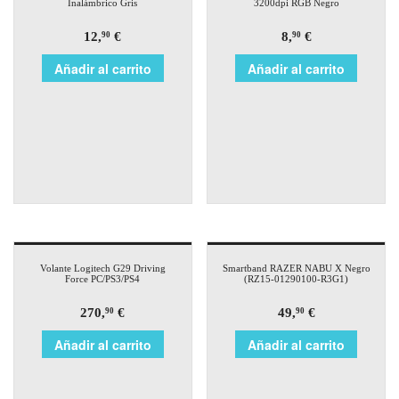
Inalámbrico Gris
3200dpi RGB Negro
12,
€
8,
€
90
90
Añadir al carrito
Añadir al carrito
Volante Logitech G29 Driving
Smartband RAZER NABU X Negro
Force PC/PS3/PS4
(RZ15-01290100-R3G1)
270,
€
49,
€
90
90
Añadir al carrito
Añadir al carrito