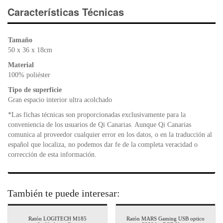
e
er
s
ri
Características Técnicas
b
A
e
o
p
n
Tamaño
o
p
dl
50 x 36 x 18cm
k
y
Material
100% poliéster
Tipo de superficie
Gran espacio interior ultra acolchado
*Las fichas técnicas son proporcionadas exclusivamente para la
conveniencia de los usuarios de Qi Canarias. Aunque Qi Canarias
comunica al proveedor cualquier error en los datos, o en la traducción al
español que localiza, no podemos dar fe de la completa veracidad o
corrección de esta información.
También te puede interesar:
Ratón LOGITECH M185
Ratón MARS Gaming USB optico