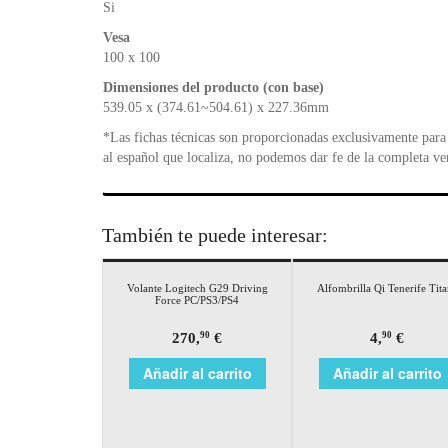
Si
Vesa
100 x 100
Dimensiones del producto (con base)
539.05 x (374.61~504.61) x 227.36mm
*Las fichas técnicas son proporcionadas exclusivamente para 
al español que localiza, no podemos dar fe de la completa ve
También te puede interesar:
Volante Logitech G29 Driving
Alfombrilla Qi Tenerife Tita
Force PC/PS3/PS4
270,
€
4,
€
90
90
Añadir al carrito
Añadir al carrito