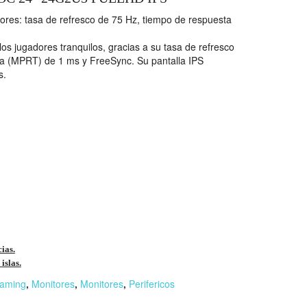
dores: tasa de refresco de 75 Hz, tiempo de respuesta
os jugadores tranquilos, gracias a su tasa de refresco
ta (MPRT) de 1 ms y FreeSync. Su pantalla IPS
s.
cias.
islas.
aming
,
Monitores
,
Monitores
,
Perifericos
r