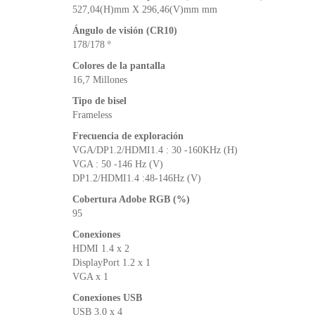
527,04(H)mm X 296,46(V)mm mm
Ángulo de visión (CR10)
178/178 º
Colores de la pantalla
16,7 Millones
Tipo de bisel
Frameless
Frecuencia de exploración
VGA/DP1.2/HDMI1.4 : 30 -160KHz (H)
VGA : 50 -146 Hz (V)
DP1.2/HDMI1.4 :48-146Hz (V)
Cobertura Adobe RGB (%)
95
Conexiones
HDMI 1.4 x 2
DisplayPort 1.2 x 1
VGA x 1
Conexiones USB
USB 3.0 x 4