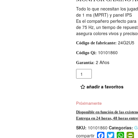
Todo lo que necesitan los juga
de 1 ms (MPRT) y panel IPS
Es el compañero perfecto para l
de 75 Hz, un tiempo de repues
asegura colores vivos y preciso
24G2U5
Código de fabricante:
10101860
Código Qi:
2 Años
Garantía:
Cantidad
añadir a favoritos
Próximamente
Disponible en función de las existen
Entrega en 24 horas, 48 horas entre 
SKU:
10101860
Categorías:
G
F
T
W
P