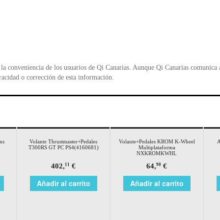
la conveniencia de los usuarios de Qi Canarias. Aunque Qi Canarias comunica al
racidad o corrección de esta información.
ns
Volante Thrustmaster+Pedales
Volante+Pedales KROM K-Wheel
A
T300RS GT PC PS4(4160681)
Multiplataforma
NXKROMKWHL
402,
€
64,
€
11
90
Añadir al carrito
Añadir al carrito