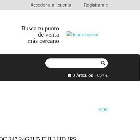
Acceder a mi cuenta
Registrarme
Busca tu punto
de venta
más cercano
0 Articulos - 0,
€
00
AOC
 24″ 24G2U5 FULLHD IPS