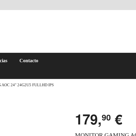
cias
Contacto
AOC 24″ 24G2U5 FULLHD IPS
179,
€
90
MONITOR GAMING AOC