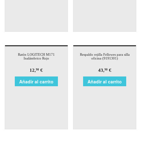
Ratón LOGITECH M171
Respaldo rejilla Fellowes para silla
Inalámbrico Rojo
oficina (9191301)
12,
€
43,
€
90
90
Añadir al carrito
Añadir al carrito