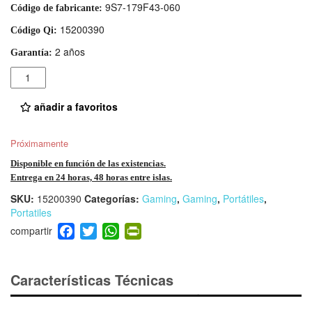
9S7-179F43-060
Código de fabricante:
15200390
Código Qi:
2 años
Garantía:
Cantidad
añadir a favoritos
Próximamente
Disponible en función de las existencias.
Entrega en 24 horas, 48 horas entre islas.
SKU:
15200390
Categorías:
Gaming
,
Gaming
,
Portátiles
,
Portatiles
F
T
W
Pr
a
wi
h
in
c
tt
at
tF
e
er
s
ri
Características Técnicas
b
A
e