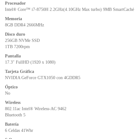
o
p
n
Procesador
o
p
dl
Intel® Core™ i7-8750H 2.2GHz(4.10GHz Max turbo) 9MB SmartCaché
k
y
Memoria
8GB DDR4 2666MHz
Disco duro
256GB NVMe SSD
1TB 7200rpm
Pantalla
17.3″ FullHD (1920 x 1080)
Tarjeta Gráfica
NVIDIA GeForce GTX1050 con 4GDDR5
Óptico
No
Wireless
802.11ac Intel® Wireless-AC 9462
Bluetooth 5
Batería
6 Celdas 41Whr