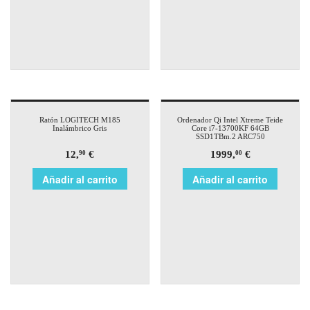
Ratón LOGITECH M185
Ordenador Qi Intel Xtreme Teide
Inalámbrico Gris
Core i7-13700KF 64GB
SSD1TBm.2 ARC750
12,
€
1999,
€
90
00
Añadir al carrito
Añadir al carrito