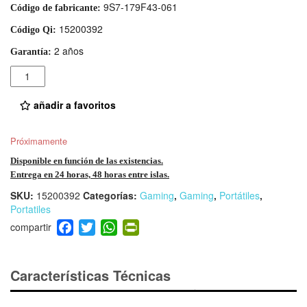
9S7-179F43-061
Código de fabricante:
15200392
Código Qi:
2 años
Garantía:
Cantidad
añadir a favoritos
Próximamente
Disponible en función de las existencias.
Entrega en 24 horas, 48 horas entre islas.
SKU:
15200392
Categorías:
Gaming
,
Gaming
,
Portátiles
,
Portatiles
F
T
W
Pr
a
wi
h
in
c
tt
at
tF
e
er
s
ri
Características Técnicas
b
A
e