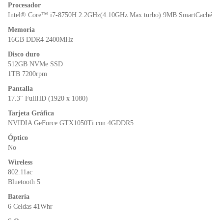
o
p
n
Procesador
o
p
dl
Intel® Core™ i7-8750H 2.2GHz(4.10GHz Max turbo) 9MB SmartCaché
k
y
Memoria
16GB DDR4 2400MHz
Disco duro
512GB NVMe SSD
1TB 7200rpm
Pantalla
17.3″ FullHD (1920 x 1080)
Tarjeta Gráfica
NVIDIA GeForce GTX1050Ti con 4GDDR5
Óptico
No
Wireless
802.11ac
Bluetooth 5
Batería
6 Celdas 41Whr