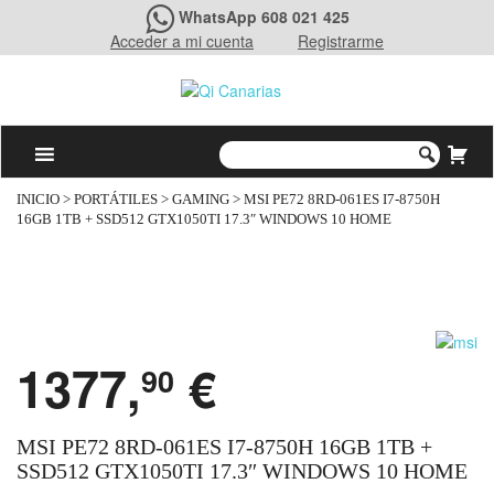
WhatsApp 608 021 425
Acceder a mi cuenta
Registrarme
INICIO
>
PORTÁTILES
>
GAMING
> MSI PE72 8RD-061ES I7-8750H
16GB 1TB + SSD512 GTX1050TI 17.3″ WINDOWS 10 HOME
1377,
€
90
MSI PE72 8RD-061ES I7-8750H 16GB 1TB +
SSD512 GTX1050TI 17.3″ WINDOWS 10 HOME