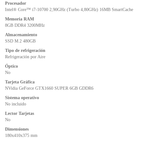
o
p
n
Procesador
o
p
dl
Intel® Core™ i7-10700 2,90GHz (Turbo 4,80GHz) 16MB SmartCache
k
y
Memoria RAM
8GB DDR4 3200MHz
Almacenamiento
SSD M.2 480GB
Tipo de refrigeración
Refrigeración por Aire
Óptico
No
Tarjeta Gráfica
NVidia GeForce GTX1660 SUPER 6GB GDDR6
Sistema operativo
No incluido
Lector Tarjetas
No
Dimensiones
180x410x375 mm