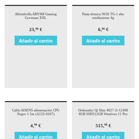
Alfombrilla ABYSM Gaming
Pasta térmica NOX TG-1 alto
Covenant XXL
rendimiento 4g
23,
€
6,
€
90
90
Añadir al carrito
Añadir al carrito
Cable AISENS alimentación CPU
Ordenador Qi Slim 4827 i5-12400
Negro 1.5m (A132-0167)
8GB SSD512GB Windows 11 Pro
4,
€
515,
€
90
90
Añadir al carrito
Añadir al carrito