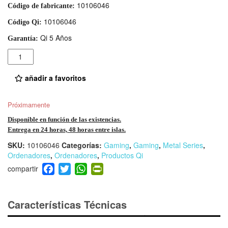
10106046
Código de fabricante:
10106046
Código Qi:
Qi 5 Años
Garantía:
Cantidad
añadir a favoritos
Próximamente
Disponible en función de las existencias.
Entrega en 24 horas, 48 horas entre islas.
SKU:
10106046
Categorías:
Gaming
,
Gaming
,
Metal Series
,
Ordenadores
,
Ordenadores
,
Productos Qi
F
T
W
Pr
a
wi
h
in
c
tt
at
tF
e
er
s
ri
Características Técnicas
b
A
e