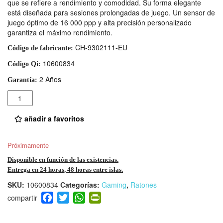
que se refiere a rendimiento y comodidad. Su forma elegante
está diseñada para sesiones prolongadas de juego. Un sensor de
juego óptimo de 16 000 ppp y alta precisión personalizado
garantiza el máximo rendimiento.
CH-9302111-EU
Código de fabricante:
10600834
Código Qi:
2 Años
Garantía:
Cantidad
añadir a favoritos
Próximamente
Disponible en función de las existencias.
Entrega en 24 horas, 48 horas entre islas.
SKU:
10600834
Categorías:
Gaming
,
Ratones
F
T
W
Pr
a
wi
h
in
c
tt
at
tF