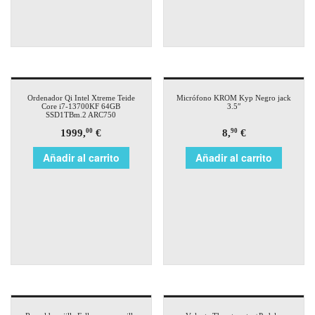
Ordenador Qi Intel Xtreme Teide
Micrófono KROM Kyp Negro jack
Core i7-13700KF 64GB
3.5″
SSD1TBm.2 ARC750
1999,
€
8,
€
00
90
Añadir al carrito
Añadir al carrito