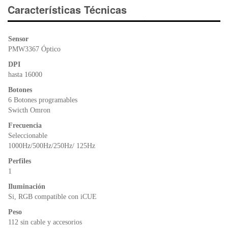
e
er
s
ri
Características Técnicas
b
A
e
o
p
n
Sensor
o
p
dl
PMW3367 Óptico
k
y
DPI
hasta 16000
Botones
6 Botones programables
Swicth Omron
Frecuencia
Seleccionable
1000Hz/500Hz/250Hz/ 125Hz
Perfiles
1
Iluminación
Si, RGB compatible con iCUE
Peso
112 sin cable y accesorios