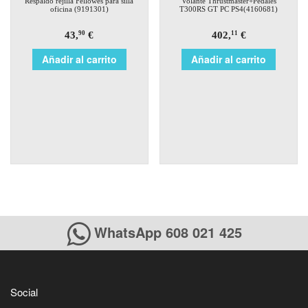
Respaldo rejilla Fellowes para silla
Volante Thrustmaster+Pedales
oficina (9191301)
T300RS GT PC PS4(4160681)
43,
€
402,
€
90
11
Añadir al carrito
Añadir al carrito
WhatsApp 608 021 425
Social