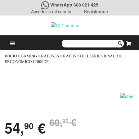
WhatsApp 608 021 425
Acceder a mi cuenta
Registrarme
INICIO
>
GAMING
>
RATONES
> RATÓN STEELSERIES RIVAL 310
ERGONÓMICO 12000DPI
60,
€
90
54,
€
90