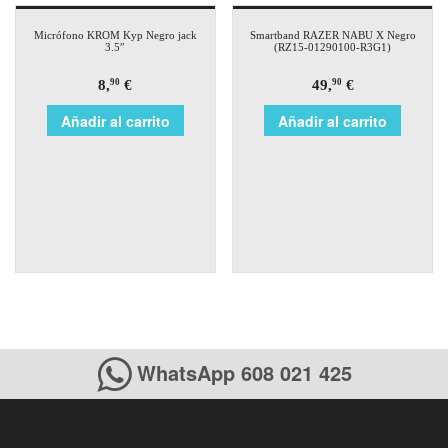
Micrófono KROM Kyp Negro jack
Smartband RAZER NABU X Negro
3.5″
(RZ15-01290100-R3G1)
8,
€
49,
€
90
90
Añadir al carrito
Añadir al carrito
WhatsApp 608 021 425