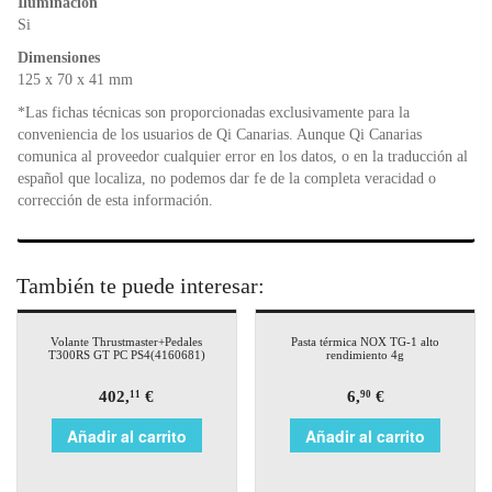
Iluminación
Si
Dimensiones
125 x 70 x 41 mm
*Las fichas técnicas son proporcionadas exclusivamente para la
conveniencia de los usuarios de Qi Canarias. Aunque Qi Canarias
comunica al proveedor cualquier error en los datos, o en la traducción al
español que localiza, no podemos dar fe de la completa veracidad o
corrección de esta información.
También te puede interesar:
Volante Thrustmaster+Pedales
Pasta térmica NOX TG-1 alto
T300RS GT PC PS4(4160681)
rendimiento 4g
402,
€
6,
€
11
90
Añadir al carrito
Añadir al carrito