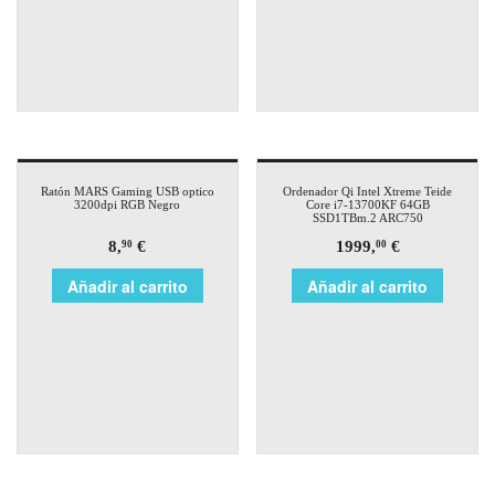
Ratón MARS Gaming USB optico
Ordenador Qi Intel Xtreme Teide
3200dpi RGB Negro
Core i7-13700KF 64GB
SSD1TBm.2 ARC750
8,
€
1999,
€
90
00
Añadir al carrito
Añadir al carrito