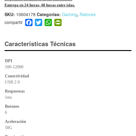
Entrega en 24 horas, 48 horas entre islas.
SKU:
10604178
Categorías:
Gaming
,
Ratones
F
T
W
Pr
a
wi
h
in
c
tt
at
tF
e
er
s
ri
Características Técnicas
b
A
e
o
p
n
DPI
o
p
dl
100-12000
k
y
Conectividad
USB 2.0
Respuestas
1ms
Botones
6
Aceleración
50G