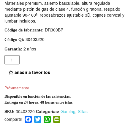
Materiales premium, asiento basculable, altura regulada
mediante pistón de gas de clase 4, función giratoria, respaldo
ajustable 90-160º, reposabrazos ajustable 3D, cojines cervical y
lumbar incluidos.
DR300BP
Código de fabricante:
30403220
Código Qi:
2 años
Garantía:
Cantidad
añadir a favoritos
Próximamente
Disponible en función de las existencias.
Entrega en 24 horas, 48 horas entre islas.
SKU:
30403220
Categorías:
Gaming
,
Sillas
F
T
W
Pr
a
wi
h
in
c
tt
at
tF