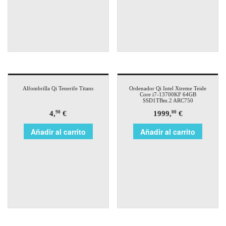
Alfombrilla Qi Tenerife Titans
Ordenador Qi Intel Xtreme Teide
Core i7-13700KF 64GB
SSD1TBm.2 ARC750
4,
€
1999,
€
90
00
Añadir al carrito
Añadir al carrito