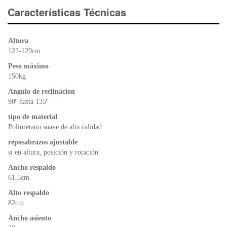
e
er
s
ri
Características Técnicas
b
A
e
o
p
n
Altura
o
p
dl
122-129cm
k
y
Peso máximo
150kg
Angulo de reclinacion
90º hasta 135º
tipo de material
Poliuretano suave de alta calidad
reposabrazos ajustable
si en altura, posición y rotación
Ancho respaldo
61,5cm
Alto respaldo
82cm
Ancho asiento