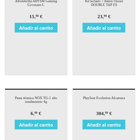
Alfombrilla ABYSM Gaming
Kit teclado + Ratón Ozone
Covenant L
DOUBLE TAP ES
15,
€
23,
€
90
90
Añadir al carrito
Añadir al carrito
Pasta térmica NOX TG-1 alto
PlaySeat Evolution Alcantara
rendimiento 4g
6,
€
304,
€
90
90
Añadir al carrito
Añadir al carrito