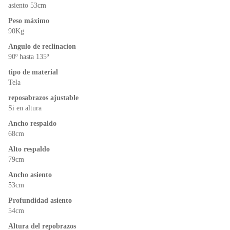
o
p
dl
asiento 53cm
k
y
Peso máximo
90Kg
Angulo de reclinacion
90º hasta 135º
tipo de material
Tela
reposabrazos ajustable
Si en altura
Ancho respaldo
68cm
Alto respaldo
79cm
Ancho asiento
53cm
Profundidad asiento
54cm
Altura del repobrazos