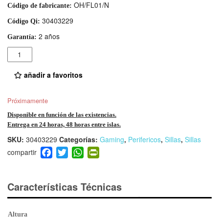
OH/FL01/N
Código de fabricante:
30403229
Código Qi:
2 años
Garantía:
Cantidad
añadir a favoritos
Próximamente
Disponible en función de las existencias.
Entrega en 24 horas, 48 horas entre islas.
SKU:
30403229
Categorías:
Gaming
,
Perifericos
,
Sillas
,
Sillas
F
T
W
Pr
a
wi
h
in
c
tt
at
tF
e
er
s
ri
Características Técnicas
b
A
e
o
p
n
Altura