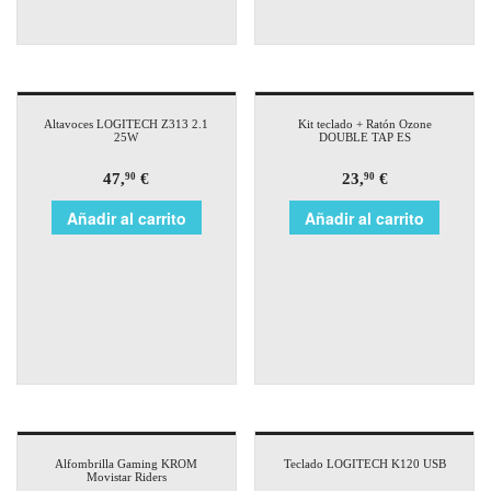
Altavoces LOGITECH Z313 2.1
Kit teclado + Ratón Ozone
25W
DOUBLE TAP ES
47,
€
23,
€
90
90
Añadir al carrito
Añadir al carrito
Alfombrilla Gaming KROM
Teclado LOGITECH K120 USB
Movistar Riders