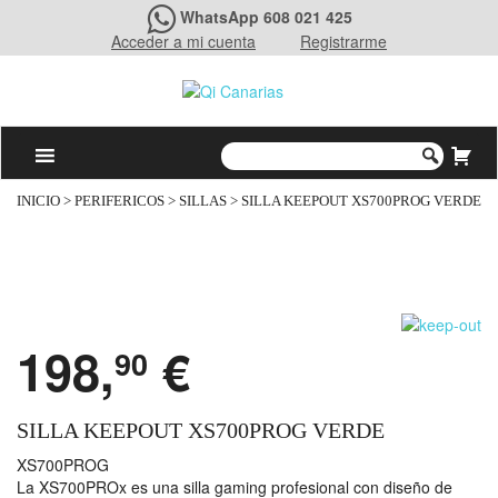
WhatsApp 608 021 425
Acceder a mi cuenta
Registrarme
INICIO
>
PERIFERICOS
>
SILLAS
> SILLA KEEPOUT XS700PROG VERDE
198,
€
90
SILLA KEEPOUT XS700PROG VERDE
XS700PROG
La XS700PROx es una silla gaming profesional con diseño de