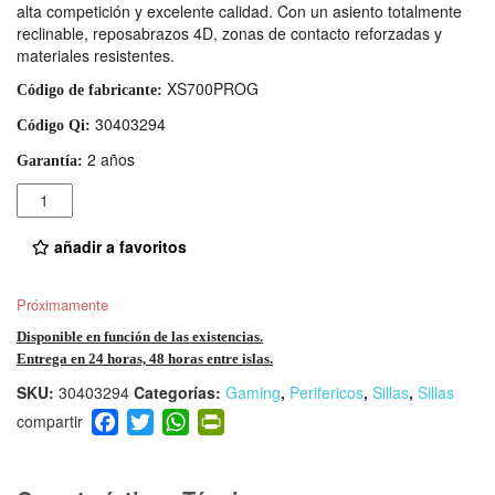
alta competición y excelente calidad. Con un asiento totalmente
reclinable, reposabrazos 4D, zonas de contacto reforzadas y
materiales resistentes.
XS700PROG
Código de fabricante:
30403294
Código Qi:
2 años
Garantía:
Cantidad
añadir a favoritos
Próximamente
Disponible en función de las existencias.
Entrega en 24 horas, 48 horas entre islas.
SKU:
30403294
Categorías:
Gaming
,
Perifericos
,
Sillas
,
Sillas
F
T
W
Pr
a
wi
h
in
c
tt
at
tF