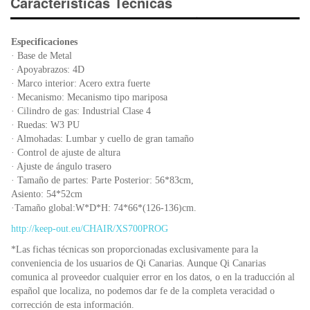
e
er
s
ri
Características Técnicas
b
A
e
o
p
n
Especificaciones
o
p
dl
· Base de Metal
k
y
· Apoyabrazos: 4D
· Marco interior: Acero extra fuerte
· Mecanismo: Mecanismo tipo mariposa
· Cilindro de gas: Industrial Clase 4
· Ruedas: W3 PU
· Almohadas: Lumbar y cuello de gran tamaño
· Control de ajuste de altura
· Ajuste de ángulo trasero
· Tamaño de partes: Parte Posterior: 56*83cm,
Asiento: 54*52cm
·Tamaño global:W*D*H: 74*66*(126-136)cm.
http://keep-out.eu/CHAIR/XS700PROG
*Las fichas técnicas son proporcionadas exclusivamente para la
conveniencia de los usuarios de Qi Canarias. Aunque Qi Canarias
comunica al proveedor cualquier error en los datos, o en la traducción al
español que localiza, no podemos dar fe de la completa veracidad o
corrección de esta información.