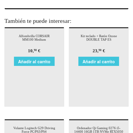
También te puede interesar:
Alfombrilla CORSAIR
Kit teclado + Ratón Ozone
MM100 Medium
DOUBLE TAP ES
10,
€
23,
€
90
90
Añadir al carrito
Añadir al carrito
Volante Logitech G29 Driving
Ordenador Qi Gaming 0276 i5-
Force PC/PS3/PS4
14400 16GB 1TB NVMe RTX5050