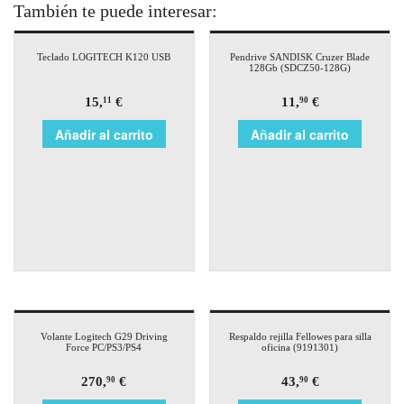
También te puede interesar:
Teclado LOGITECH K120 USB
Pendrive SANDISK Cruzer Blade
128Gb (SDCZ50-128G)
15,
€
11,
€
11
90
Añadir al carrito
Añadir al carrito
Volante Logitech G29 Driving
Respaldo rejilla Fellowes para silla
Force PC/PS3/PS4
oficina (9191301)
270,
€
43,
€
90
90