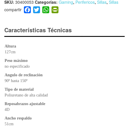
SKU:
30400053
Categorías:
Gaming
,
Perifericos
,
Sillas
,
Sillas
F
T
W
Pr
a
wi
h
in
c
tt
at
tF
e
er
s
ri
Características Técnicas
b
A
e
o
p
n
Altura
o
p
dl
127cm
k
y
Peso máximo
no especificado
Angulo de reclinación
90º hasta 150º
Tipo de material
Poliuretano de alta calidad
Reposabrazos ajustable
4D
Ancho respaldo
51cm